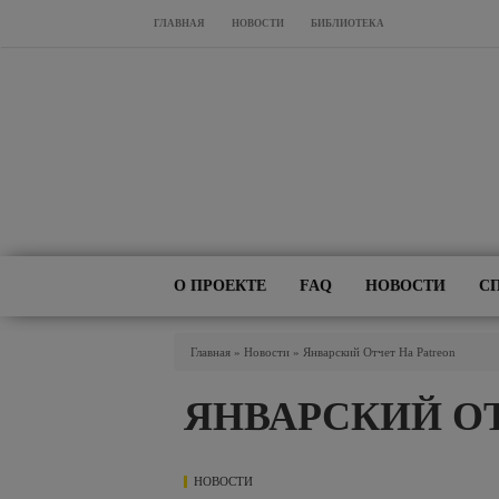
Перейти к основному содержанию
ГЛАВНАЯ
НОВОСТИ
БИБЛИОТЕКА
О ПРОЕКТЕ
FAQ
НОВОСТИ
С
Вы Здесь
Главная
»
Новости
»
Январский Отчет На Patreon
ЯНВАРСКИЙ ОТ
НОВОСТИ