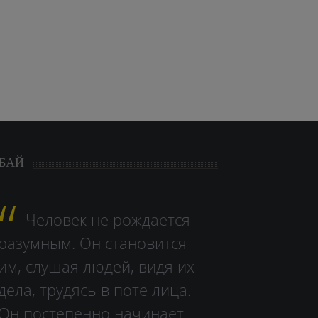
БАЙ
Человек не рождается
разумным. Он становится
им, слушая людей, видя их
дела, тру­дясь в поте лица.
Он постепенно начинает