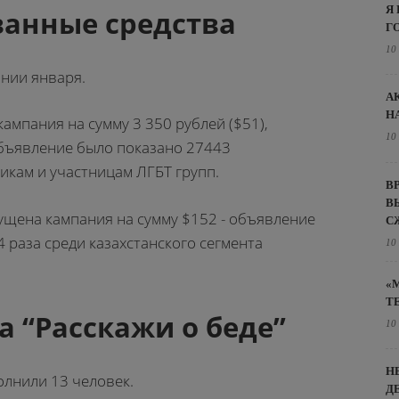
Я
анные средства
Г
10
нии января.
А
Н
ампания на сумму 3 350 рублей ($51),
10
бъявление было показано 27443
икам и участницам ЛГБТ групп.
В
В
пущена кампания на сумму $152 - объявление
С
 раза среди казахстанского сегмента
10
«
Т
а “Расскажи о беде”
10
Н
олнили 13 человек.
Д