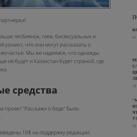
П
партнерки!
K
льше лесбиянок, геев, бисексуальных и
01
 узнают, что они могут рассказать о
несчастье. Мы же надеемся, что однажды
ше не будет и Казахстан будет страной, где
Р
С
ка.
Ц
Л
е средства
18
"
И
а проект “Расскажи о беде” было
Ч
.
У
10
реведены 10$ на поддержку редакции.