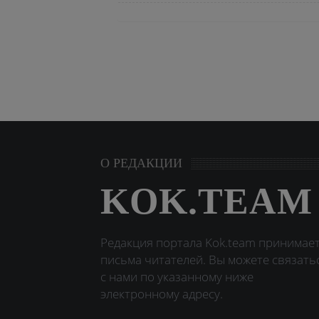
О РЕДАКЦИИ
KOK.TEAM
Редакция портала Kok.team принимае
письма читателей. Вы можете связать
с нами по указанному ниже
электронному адресу.