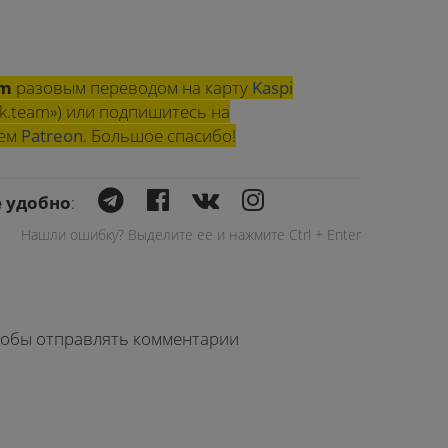
am
разовым переводом на карту
Kaspi
k.team») или подпишитесь на
шем
Patreon
. Большое спасибо!
е удобно
:
Нашли ошибку? Выделите ее и нажмите Ctrl + Enter
чтобы отправлять комментарии