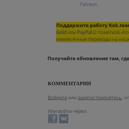
Patreon.
Поддержите работу Kok.te
Gold
или
PayPal
(с пометкой «Ko
ежемесячные переводы на на
Получайте обновления там, гд
КОММЕНТАРИИ
Войдите
или
зарегистрируйтесь
, 
Или войти через:
Login with Facebook
Login with ВКонтакте