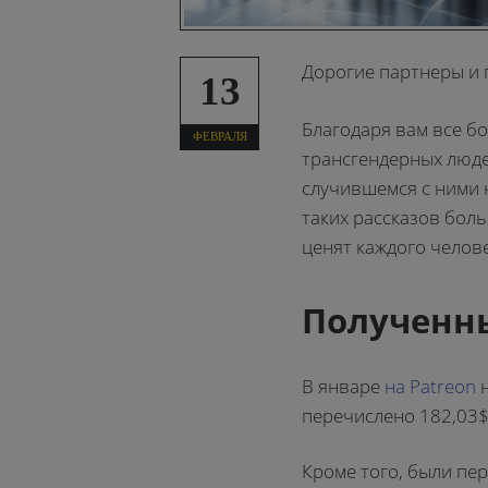
Дорогие партнеры и 
13
Благодаря вам все бо
ФЕВРАЛЯ
трансгендерных людей
случившемся с ними 
таких рассказов боль
ценят каждого челове
Полученны
В январе
на Patreon
н
перечислено 182,03$
Кроме того, были пе