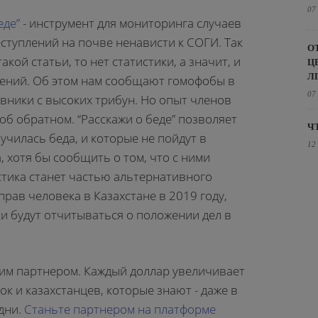
07
еде”
- инструмент для мониторинга случаев
ступлений на почве ненависти к СОГИ. Так
О
такой статьи, то нет статистики, а значит, и
Ц
Л
лений. Об этом нам сообщают гомофобы в
07
вники с высоких трибун. Но опыт членов
об обратном. “Расскажи о беде” позволяет
Ч
училась беда, и которые не пойдут в
12
, хотя бы сообщить о том, что с ними
истика станет частью альтернативного
прав человека в Казахстане в 2019 году,
и будут отчитываться о положении дел в
им партнером. Каждый доллар увеличивает
ок и казахстанцев, которые знают - даже в
одни.
Станьте партнером на платформе