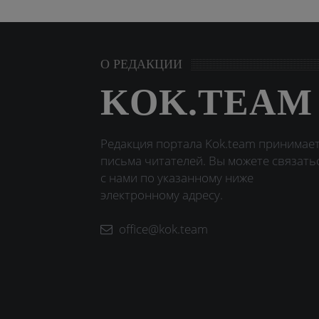
О РЕДАКЦИИ
KOK.TEAM
Редакция портала Kok.team принимае
письма читателей. Вы можете связать
с нами по указанному ниже
электронному адресу.
office@kok.team