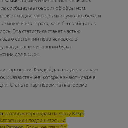
в комментариях и чиновники с высоких
нов сообщества говорит об обратном.
зволяет людям, с которыми случилась беда, и
полицию из-за страха, хотя бы сообщить о
илось. Эта статистика станет частью
лада о состоянии прав человека в
ду, когда наши чиновники будут
жении дел в ООН.
им партнером. Каждый доллар увеличивает
ок и казахстанцев, которые знают - даже в
одни. Станьте партнером на платформе
am
разовым переводом на карту
Kaspi
k.team») или подпишитесь на
шем
Patreon
. Большое спасибо!