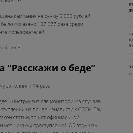
в августе
Н
Д
ущена кампания на сумму 5 000 рублей
07
 было показано 107 277 раза среди
нта пользователей.
О
Ц
Л
о $145,8.
07
а “Расскажи о беде”
Ч
12
му заполнили 14 раза.
еде” - инструмент для мониторинга случаев
ступлений на почве ненависти к СОГИ. Так
 такой статьи, то нет официальной
, и нет никаких преступлений. Об этом нам