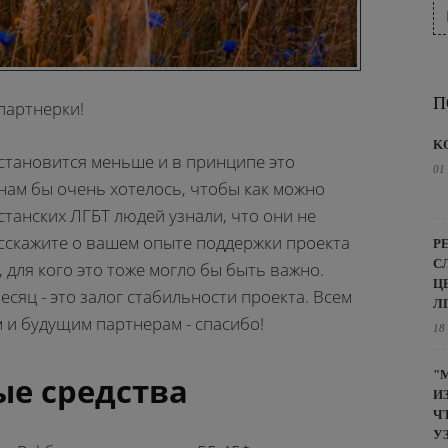
П
партнерки!
K
становится меньше и в принципе это
01
 нам бы очень хотелось, чтобы как можно
станских ЛГБТ людей узнали, что они не
асскажите о вашем опыте поддержки проекта
Р
С
, для кого это тоже могло бы быть важно.
Ц
есяц - это залог стабильности проекта. Всем
Л
и будущим партнерам - спасибо!
18
"
е средства
И
Ч
У