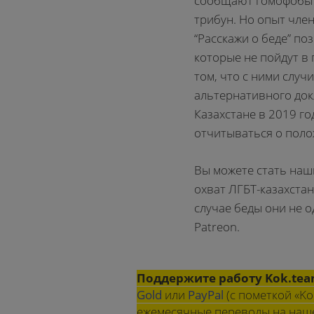
сообщают гомофобы 
трибун. Но опыт чле
“Расскажи о беде” по
которые не пойдут в 
том, что с ними случ
альтернативного док
Казахстане в 2019 го
отчитываться о поло
Вы можете стать наш
охват ЛГБТ-казахстан
случае беды они не 
Patreon.
Поддержите работу Kok.te
Gold
или
PayPal
(с пометкой «Ko
ежемесячные переводы на на