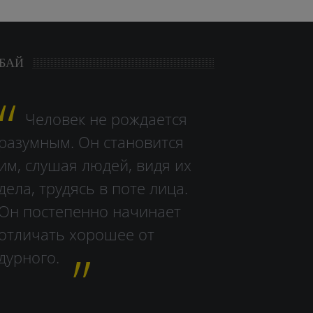
БАЙ
Человек не рождается
разумным. Он становится
им, слушая людей, видя их
дела, тру­дясь в поте лица.
Он постепенно начинает
отличать хорошее от
дурного.