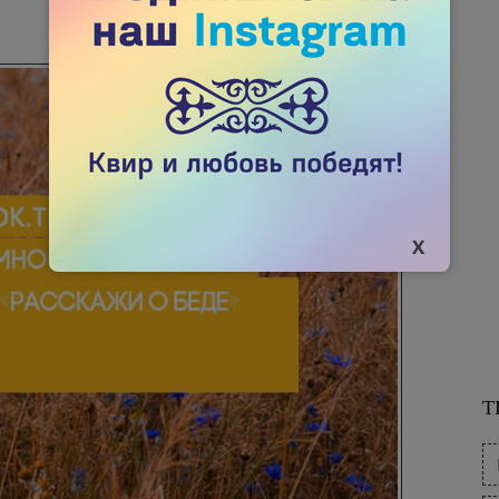
03 СЕНТЯБРЯ 2019
2392

Т