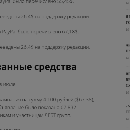
PayPal было перечислено 55,45$.
10
реведены 26,4$ на поддержку редакции.
Я
Г
10
на PayPal было перечислено 67,18$.
А
реведены 26,4$ на поддержку редакции.
Н
10
анные средства
В
В
в июле.
С
10
ампания на сумму 4 100 рублей ($67.38),
«
бъявление было показано 67 832
Т
икам и участницам ЛГБТ групп.
10