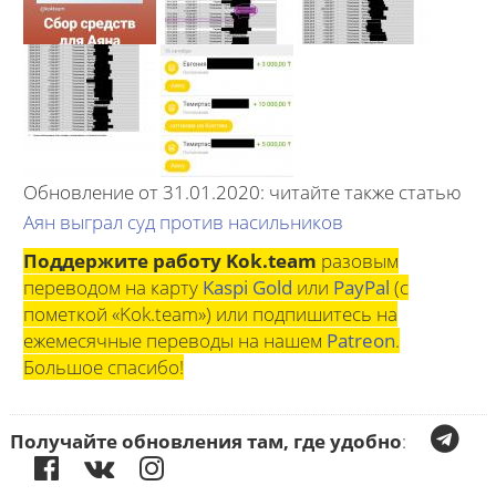
Обновление от 31.01.2020: читайте также статью
Аян выграл суд против насильников
Поддержите работу Kok.team
разовым
переводом на карту
Kaspi Gold
или
PayPal
(с
пометкой «Kok.team») или подпишитесь на
ежемесячные переводы на нашем
Patreon
.
Большое спасибо!
Получайте обновления там, где удобно
: