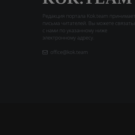
Редакция портала Kok.team принимае
письма читателей. Вы можете связать
с нами по указанному ниже
электронному адресу.
office@kok.team