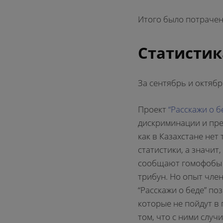
Итого было потрачен
Статистик
За сентябрь и октябр
Проект
“Расскажи о б
дискриминации и пре
как в Казахстане нет
статистики, а значит
сообщают гомофобы 
трибун. Но опыт чле
“Расскажи о беде” по
которые не пойдут в 
том, что с ними случ