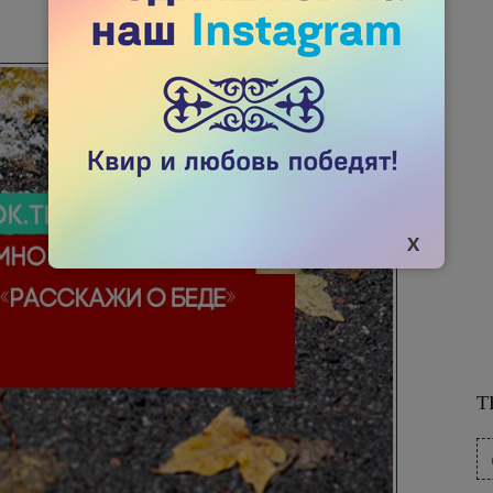
26 НОЯБРЯ 2019
3075

Т