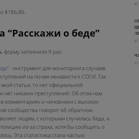
07
о $186,86.
О
Ц
а “Расскажи о беде”
Л
07
ь форму заполнили 9 раз.
Ч
12
еде”
- инструмент для мониторинга случаев
ступлений на почве ненависти к СОГИ. Так
 такой статьи, то нет официальной
, и нет никаких преступлений. Об этом нам
в комментариях и чиновники с высоких
нов сообщества говорит об обратном.
зволяет людям, с которыми случилась беда, и
полицию из-за страха, хотя бы сообщить о
илось. Эта статистика стала частью