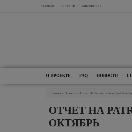
Перейти к основному содержанию
ГЛАВНАЯ
НОВОСТИ
БИБЛИОТЕКА
О ПРОЕКТЕ
FAQ
НОВОСТИ
С
Вы Здесь
Главная
»
Новости
»
Отчет На Patreon: Сентябрь-Октябр
ОТЧЕТ НА PAT
ОКТЯБРЬ