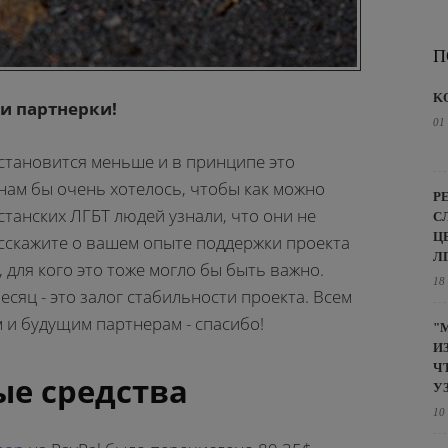
П
K
 и партнерки!
01
становится меньше и в принципе это
 нам бы очень хотелось, чтобы как можно
Р
станских ЛГБТ людей узнали, что они не
С
Ц
асскажите о вашем опыте поддержки проекта
Л
, для кого это тоже могло бы быть важно.
18
есяц - это залог стабильности проекта. Всем
и будущим партнерам - спасибо!
"
И
Ч
е средства
У
10