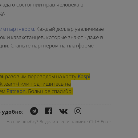
лада о состоянии прав человека в
ду.
им партнером.
Каждый доллар увеличивает
ок и казахстанцев, которые знают - даже в
одни. Станьте партнером на платформе
am
разовым переводом на карту
Kaspi
k.team») или подпишитесь на
шем
Patreon
. Большое спасибо!
е удобно
:
Нашли ошибку? Выделите ее и нажмите Ctrl + Enter