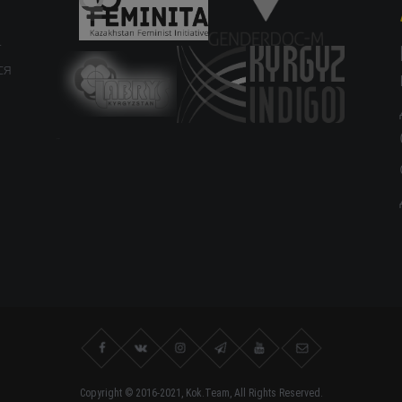
т
ся
study czech
Copyright © 2016-2021, Kok.Team, All Rights Reserved.