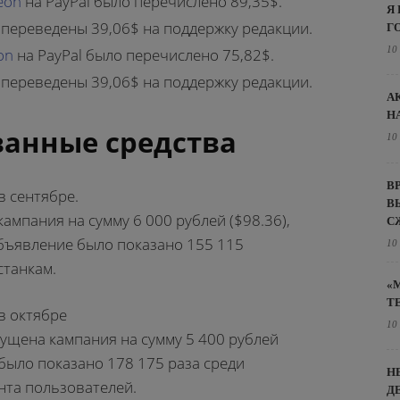
eon
на PayPal было перечислено 89,35$.
Я
 переведены 39,06$ на поддержку редакции.
Г
10
on
на PayPal было перечислено 75,82$.
 переведены 39,06$ на поддержку редакции.
А
Н
анные средства
10
В
в сентябре.
В
ампания на сумму 6 000 рублей ($98.36),
С
бъявление было показано 155 115
10
станкам.
«
Т
в октябре
10
пущена кампания на сумму 5 400 рублей
 было показано 178 175 раза среди
Н
нта пользователей.
Д