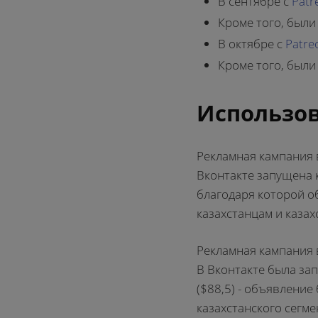
В сентябре с
Patr
Кроме того, были
В октябре с
Patre
Кроме того, были
Использов
Рекламная кампания 
Вконтакте запущена к
благодаря которой о
казахстанцам и казах
Рекламная кампания 
В Вконтакте была за
($88,5) - объявление
казахстанского сегме