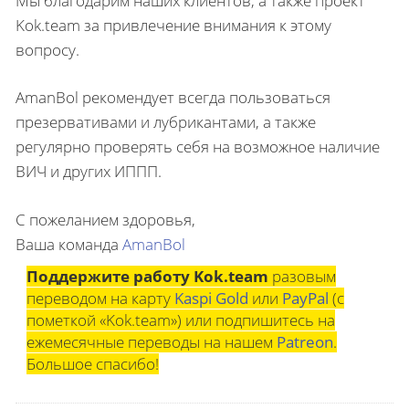
Мы благодарим наших клиентов, а также проект
Kok.team за привлечение внимания к этому
вопросу.
AmanBol рекомендует всегда пользоваться
презервативами и лубрикантами, а также
регулярно проверять себя на возможное наличие
ВИЧ и других ИППП.
С пожеланием здоровья,
Ваша команда
AmanBol
Поддержите работу Kok.team
разовым
переводом на карту
Kaspi Gold
или
PayPal
(с
пометкой «Kok.team») или подпишитесь на
ежемесячные переводы на нашем
Patreon
.
Большое спасибо!