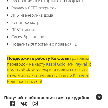
Рисование ЛГБТ-картинок на асфальте
Раздача ЛГБТ-открыток
ЛГБТ-вечеринка дома
Кинопросмотр
ЛГБТ-пикник
Самообразование
Поделиться постами о правах ЛГБТ
Поддержите работу Kok.team
разовым
переводом на карту
Kaspi Gold
или
PayPal
(с
пометкой «Kok.team») или подпишитесь на
ежемесячные переводы на нашем
Patreon
.
Большое спасибо!
Получайте обновления там, где удобно
: