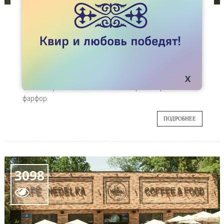
СТАТЬИ
ОГРАНИЧЕННАЯ СТЕПЬ
Права человека – мера развития
23
государства, свобода личности – мера
развития общества. А когда смыкаются
НОЯ
горизонты пространства и времени,
телевизор выключается. И это не просто красивый
фарфор.
ПОДРОБНЕЕ
3098
