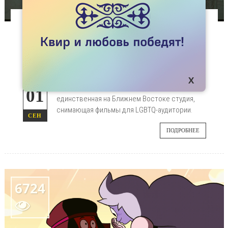
НОВОСТИ
ЕГИПЕТСКИЙ КВИР-ФИЛЬМ «СВАДЬБА»
СЕКРЕТНО ПОКАЗЫВАЮТ НА БЛИЖНЕМ
ВОСТОКЕ
Вы удивитесь, но в Египте существует
01
единственная на Ближнем Востоке студия,
снимающая фильмы для LGBTQ-аудитории.
СЕН
ПОДРОБНЕЕ
6724
