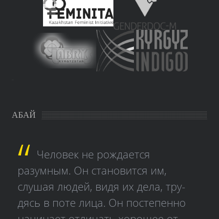
study czech
АБАЙ
Человек не рождается
разумным. Он становится им,
слушая людей, видя их дела, тру­
дясь в поте лица. Он постепенно
начинает отличать хорошее от