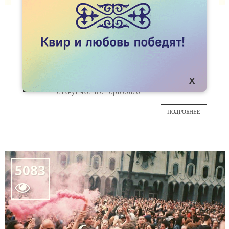
НОВОСТИ
АЛМАТЫ. БЕСПЛАТНАЯ TFP ФОТОСЕССИЯ
ДЛЯ ЛГБТ-ПАР
Дружественная фотограф Алина Малина ищет
14
две ЛГБТ-пары, для которых она устроит
фотосессию с условием, что эти фотографии
АПР
станут частью портфолио.
ПОДРОБНЕЕ
5083
