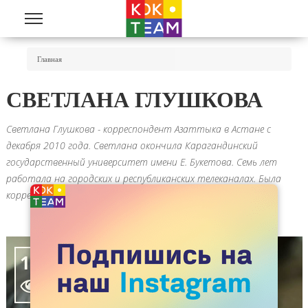
Перейти к основному содержанию
Вы Здесь
Главная
СВЕТЛАНА ГЛУШКОВА
Светлана Глушкова - корреспондент Азаттыка в Астане с
декабря 2010 года. Светлана окончила Карагандинский
государственный университет имени Е. Букетова. Семь лет
работала на городских и республиканских телеканалах. Была
корреспондентом службы новостей, редактором программ.
10280
