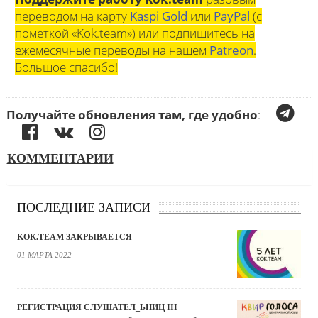
переводом на карту
Kaspi Gold
или
PayPal
(с
пометкой «Kok.team») или подпишитесь на
ежемесячные переводы на нашем
Patreon
.
Большое спасибо!
Получайте обновления там, где удобно
:
КОММЕНТАРИИ
ПОСЛЕДНИЕ ЗАПИСИ
KOK.TEAM ЗАКРЫВАЕТСЯ
01 МАРТА 2022
РЕГИСТРАЦИЯ СЛУШАТЕЛ_ЬНИЦ III