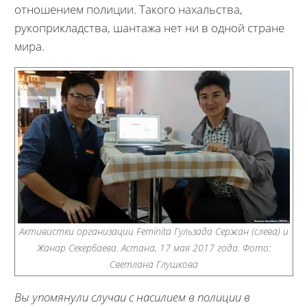
отношением полиции. Такого нахальства,
рукоприкладства, шантажа нет ни в одной стране
мира.
Активистки организации Feminita Гульзада Сержан (слева) и
Жанар Секербаева. Астана, 17 мая 2017 года. Фото:
Светлана Глушкова
Вы упомянули случаи с насилием в полиции в