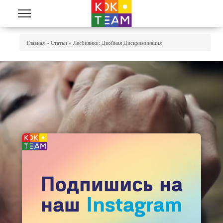
Перейти к основному содержанию
Вы Здесь
Главная
»
Статьи
»
Лесбиянки: Двойная Дискриминация