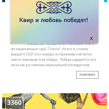
СТАТЬИ
ЕВРОВИДЕНИЕ: РОССИЯ ЗДОРОВОГО
ЧЕЛОВЕКА
12 мая состоится финал европейского
11
исполнительского конкурса Eurovision 2018.
Сейчас это один из проходных европейских
МАЯ
конкурсов, гораздо менее значимых, чем те
же национальные туры “Голоса”. Но вот в странах
бывшего СССР этот конкурс по-прежнему считается
чем-то знаковым. А уж победа… Победа ощущается чуть
ли не как достижение национальной поп-индустрии.
ПОДРОБНЕЕ
3360