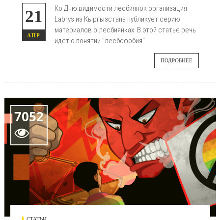
Ко Дню видимости лесбиянок организация
21
Labrys из Кыргызстана публикует серию
материалов о лесбиянках. В этой статье речь
АПР
идет о понятии "лесбофобия"
ПОДРОБНЕЕ
7052

СТАТЬИ