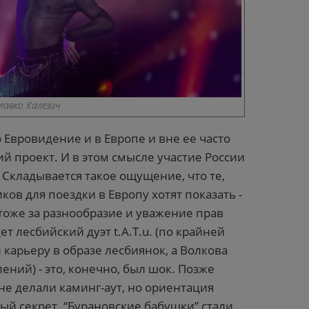
лавко Калезич
о Евровидение и в Европе и вне ее часто
й проект. И в этом смысле участие России
 Складывается такое ощущение, что те,
ков для поездки в Европу хотят показать -
 тоже за разнообразие и уважение прав
т лесбийский дуэт t.A.T.u. (по крайней
карьеру в образе лесбиянок, а Волкова
ний) - это, конечно, был шок. Позже
не делали каминг-аут, но ориентация
ный секрет. “Бурановские бабушки” стали