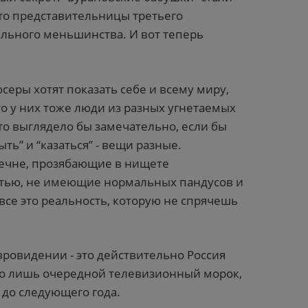
это представительницы третьего
ального меньшинства. И вот теперь
серы хотят показать себе и всему миру,
то у них тоже люди из разных угнетаемых
это выглядело бы замечательно, если бы
ть” и “казаться” - вещи разные.
ечне, прозябающие в нищете
стью, не имеющие нормальных пандусов и
все это реальность, которую не спрячешь
Евровидении - это действительно Россия
это лишь очередной телевизионный морок,
- до следующего года.