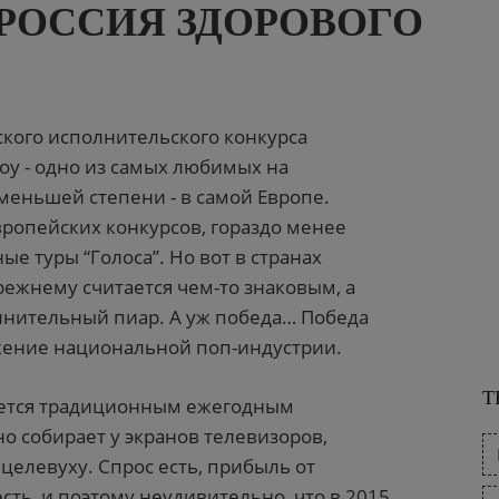
 РОССИЯ ЗДОРОВОГО
ского исполнительского конкурса
 шоу - одно из самых любимых на
 меньшей степени - в самой Европе.
вропейских конкурсов, гораздо менее
е туры “Голоса”. Но вот в странах
режнему считается чем-то знаковым, а
олнительный пиар. А уж победа… Победа
ижение национальной поп-индустрии.
Т
яется традиционным ежегодным
о собирает у экранов телевизоров,
елевуху. Спрос есть, прибыль от
сть, и поэтому неудивительно, что в 2015