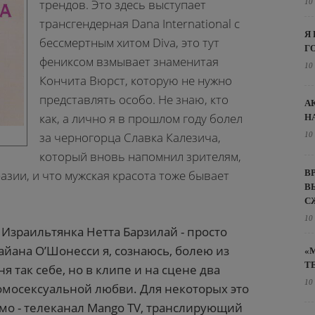
трендов. Это здесь выступает
10
трансгендерная Dana International с
Я
бессмертным хитом Diva, это тут
Г
фениксом взмывает знаменитая
10
Кончита Вюрст, которую не нужно
представлять особо. Не знаю, кто
А
как, а лично я в прошлом году болел
Н
за черногорца Славка Калезича,
10
который вновь напомнил зрителям,
В
азии, и что мужская красота тоже бывает
В
С
10
. Израильтянка Нетта Барзилай - просто
Райана О’Шонесси я, сознаюсь, болею из
«
Т
 так себе, но в клипе и на сцене два
10
омосексуальной любви. Для некоторых это
мо - телеканал Mango TV, транслирующий