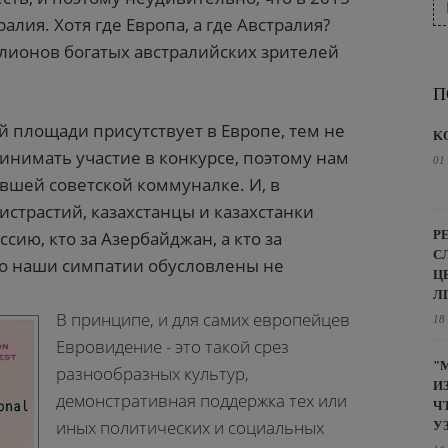
алия. Хотя где Европа, а где Австралия?
ллионов богатых австралийских зрителей
П
й площади присутствует в Европе, тем не
K
инимать участие в конкурсе, поэтому нам
01
ывшей советской коммуналке. И, в
истрастий, казахстанцы и казахстанки
Р
оссию, кто за Азербайджан, а кто за
С
то наши симпатии обусловлены не
Ц
Л
В принципе, и для самих европейцев
18
Евровидение - это такой срез
"
разнообразных культур,
И
демонстративная поддержка тех или
Ч
иных политических и социальных
У