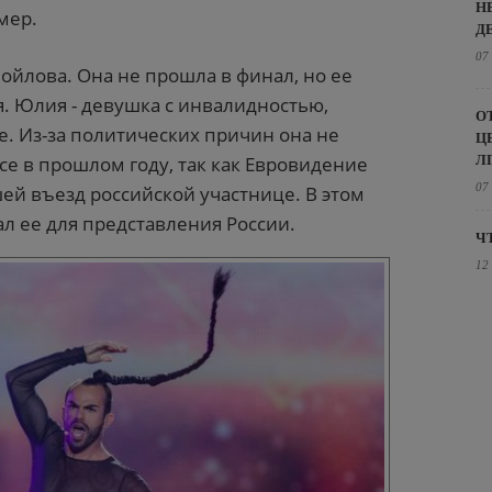
Н
мер.
Д
07
ойлова. Она не прошла в финал, но ее
я. Юлия - девушка с инвалидностью,
О
е. Из-за политических причин она не
Ц
Л
се в прошлом году, так как Евровидение
07
ей въезд российской участнице. В этом
ал ее для представления России.
Ч
12