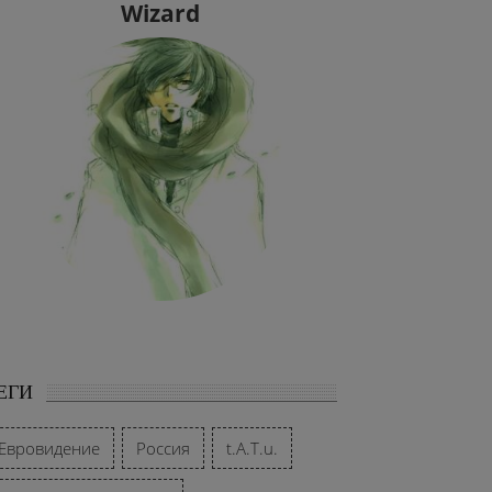
Wizard
ЕГИ
Евровидение
Россия
t.A.T.u.