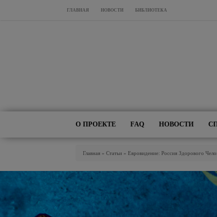
Перейти к основному содержанию
ГЛАВНАЯ
НОВОСТИ
БИБЛИОТЕКА
О ПРОЕКТЕ
FAQ
НОВОСТИ
С
Вы Здесь
Главная
»
Статьи
»
Евровидение: Россия Здорового Чело