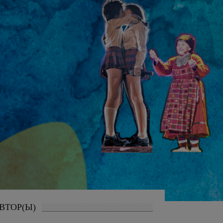
ВТОР(Ы)