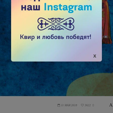
А
11 МАЯ 2018
3622
