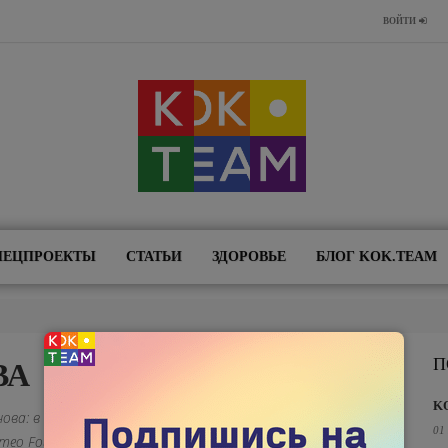
ВОЙТИ
ПЕЦПРОЕКТЫ
СТАТЬИ
ЗДОРОВЬЕ
БЛОГ KOK.TEAM
П
ВА
K
ова: в таком Казахстане хочется жить". Проект "Пони
01
eo Foundation в 2018-2019 гг. Теперь проект