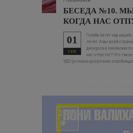
СПЕЦПРОЕКТЫ
БЕСЕДА №10. М
КОГДА НАС ОТП
Голуби летят над нашей 
01
летят. А мы всей стран
дискурса и зэковских п
СЕН
нас отпустят? Что такое
УДО (условно-досрочное освобожде
2889
