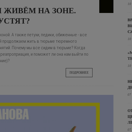
10
Ы ЖИВЁМ НА ЗОНЕ.
УСТЯТ?
В
В
С
зоной. А также петухи, педики, обиженные - все
10
ой продолжаем жить в тюрьме тюремного
онятий. Почему мы все сидим в тюрьме? Когда
«
 реапроприация, и поможет ли она нам выйти по
Т
ние)?
10
ПОДРОБНЕЕ
Н
Д
07
О
Ц
Л
07