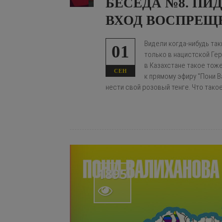
БЕСЕДА №8. ПИ
ВХОД ВОСПРЕЩ
Видели когда-нибудь так
01
только в нацистской Гер
в Казахстане такое тож
СЕН
к прямому эфиру "Пони В
нести свой розовый тенге. Что тако
1895
