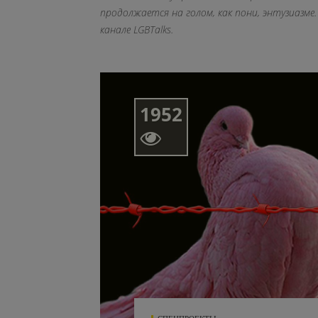
продолжается на голом, как пони, энтузиазм
канале LGBTalks.
1952
