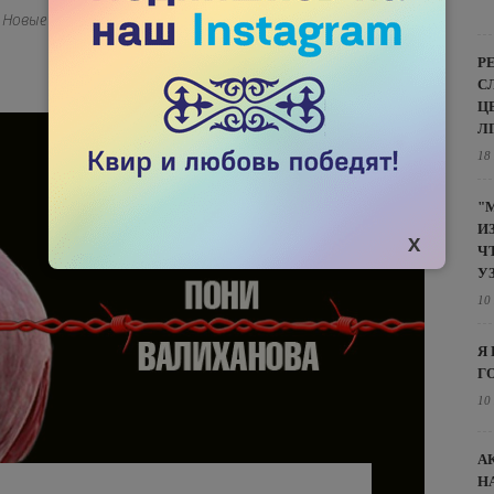
е. Новые стримы будут выходить на нашем
Р
С
Ц
Л
18
"
И
Ч
У
10
Я
Г
10
А
Н