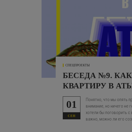
СПЕЦПРОЕКТЫ
БЕСЕДА №9. КА
КВАРТИРУ В АТ
Понятно, что мы опять 
01
внимание, но ничего не 
хотели бы поговорить с 
СЕН
важно, можно ли его соз