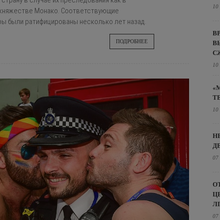
страну в случае их преследования как в
10
в княжестве Монако. Соответствующие
ы были ратифицированы несколько лет назад.
В
ПОДРОБНЕЕ
В
С
10
«
Т
10
Н
Д
07
О
Ц
Л
07