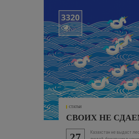
3320

СТАТЬИ
СВОИХ НЕ СДАЕ
Казахстан не выдаст ле
27