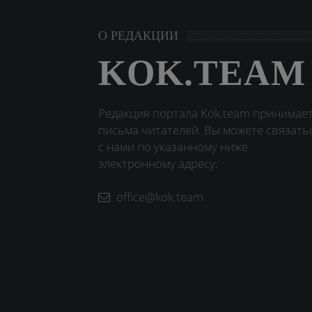
О РЕДАКЦИИ
KOK.TEAM
Редакция портала Kok.team принимае
письма читателей. Вы можете связать
с нами по указанному ниже
электронному адресу.
office@kok.team