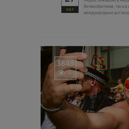
людей, бежавших в нашу 
Великобритании, так и 
ОКТ
международные договор
3849
