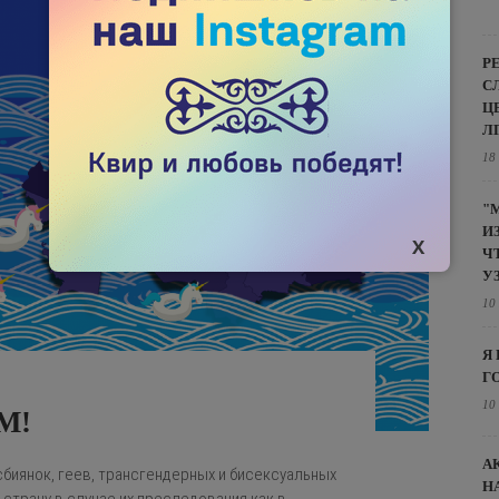
Р
С
Ц
Л
18
"
И
Ч
У
10
Я
Г
10
М!
А
сбиянок, геев, трансгендерных и бисексуальных
Н