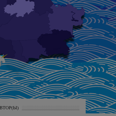
ВТОР(Ы)