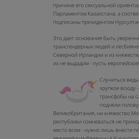
причине его сексуальной ориент
Парламентом Казахстана, а соотв
подписаны президентом Нурсулта
Это дает основания быть уверенны
трансгендерных людей и лесбиянок
Северной Ирландии и из княжеств
их не выдадим - пусть европейские
Случиться ведь 
хрупкое всюду 
трансфобы на с
подняли голову.
Великобритания, ни княжество Мо
республики сомневаться не приход
место всем - нужно лишь внести п
европейские беженцы в Казахстан