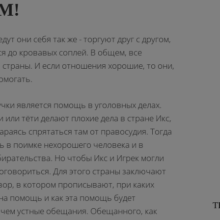
М!
ут они себя так же - торгуют друг с другом,
ся до кровавых соплей. В общем, все
ы страны. И если отношения хорошие, то они,
помогать.
чки является помощь в уголовных делах.
 или тёти делают плохие дела в стране Икс,
тараясь спрятаться там от правосудия. Тогда
ь в поимке нехорошего человека и в
бирательства. Но чтобы Икс и Игрек могли
договориться. Для этого страны заключают
ор, в котором прописывают, при каких
на помощь и как эта помощь будет
Т
 чем устные обещания. Обещанного, как