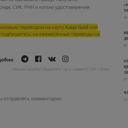
«
фонде, СИК, РНН и копию удостоверения
Т
10
азовым переводом на карту
Kaspi Gold
или
ли подпишитесь на ежемесячные переводы на
Н
Д
07
добно
:
О
Ц
Нашли ошибку? Выделите ее и нажмите Ctrl + Enter
Л
07
Ч
бы отправлять комментарии
12