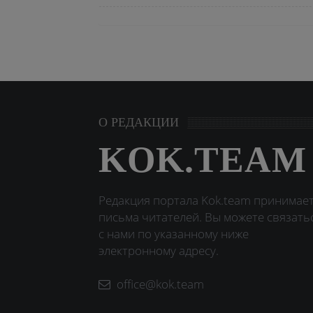
О РЕДАКЦИИ
KOK.TEAM
Редакция портала Kok.team принимае
письма читателей. Вы можете связать
с нами по указанному ниже
электронному адресу.
office@kok.team