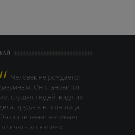
БАЙ
Человек не рождается
разумным. Он становится
им, слушая людей, видя их
дела, тру­дясь в поте лица.
Он постепенно начинает
отличать хорошее от