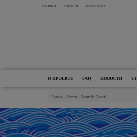
Перейти к основному содержанию
ГЛАВНАЯ
НОВОСТИ
БИБЛИОТЕКА
О ПРОЕКТЕ
FAQ
НОВОСТИ
С
Вы Здесь
Главная
»
Статьи
»
Своих Не Сдаем!