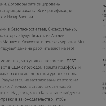
ации. Договоры ратифицированы
"
етствующие законы об их ратификации
И
Ч
ном Назарбаевым.
У
10
ми в безопасности геев, бисексуальных,
, которые будут бежать из Англии,
Я
а Монако в Казахстан в поисках укрытия. Мы
Г
 “друзья” даже не рассчитывают на это!
10
может все, что угодно - положение ЛГБТ
А
Н
- вот в США с приходом Трампа гомофобы и
10
амых разных должностях и уровнях снова
 Разумеется, не застрахованы от этого ни
В
нако. И только в стабильности нашей
В
ится. Надеюсь, что в Казахстане найдется
С
оправки в законодательство, чтобы
10
 могли как можно проще получить