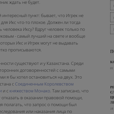
пник ждать не будет.
й интересный пункт: бывает, что Игрек не
 для Икс что-то плохое. Должен ли тогда
 человека Иксу? Вдруг человек только по
ековым - самый лучший на свете и вообще
которых Икс и Игрек могут не выдавать
етко прописываются.
П
K
нности существуют и у Казахстана. Среди
01
торонних договоренностей с самыми
ми я бы хотел остановиться на двух. Это
стана с
Соединенным Королевством
Р
и
и с
княжеством Монако
. Там записано, что
С
 отказать в оказании правовой помощи,
Ц
Л
я полагать, что запрос о помощи был
18
еследования или наказания лица по