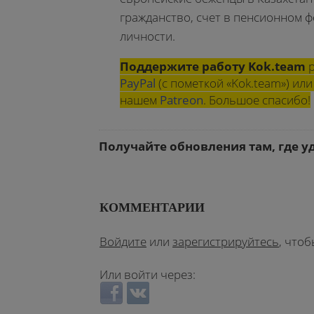
гражданство, счет в пенсионном 
личности.
Поддержите работу Kok.team
р
PayPal
(с пометкой «Kok.team») и
нашем
Patreon
. Большое спасибо!
Получайте обновления там, где у
КОММЕНТАРИИ
Войдите
или
зарегистрируйтесь
, что
Или войти через:
Login with Facebook
Login with ВКонтакте