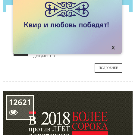
СТАТЬИ
ТРАНСФОБИЯ В HALYK BANK
Halyk Bank отказал девушке в выдаче ее
22
собственных денег со счета, поскольку ее
гендер не совпадает с полом, указанным в
ДЕК
документах.
ПОДРОБНЕЕ
12621
