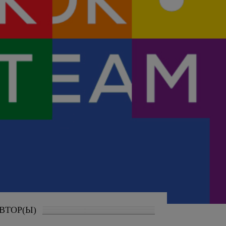
ВТОР(Ы)