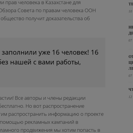
и прав человека в Казахстане для
Т
Обзора Совета по правам человека ООН
10
ое общество получит доказательства об
Н
Д
07
 заполнили уже 16 человек! 16
О
без нашей с вами работы,
Ц
Л
07
Ч
астии! Все авторы и члены редакции
12
бесплатно. Но вот распространение
отим распространить информацию о проекте
с помощью рекламных кампаний в
ламного продвижения мы хотим попасть в