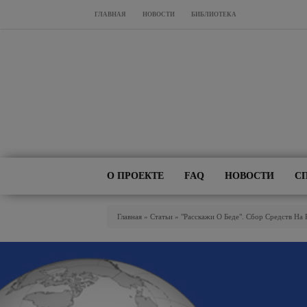
Перейти к основному содержанию
ГЛАВНАЯ
НОВОСТИ
БИБЛИОТЕКА
О ПРОЕКТЕ
FAQ
НОВОСТИ
С
Вы Здесь
Главная
»
Статьи
»
"Расскажи О Беде". Сбор Средств На 