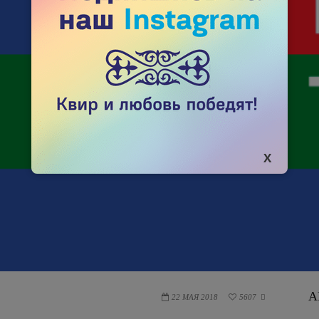
А
22 МАЯ 2018
5607
