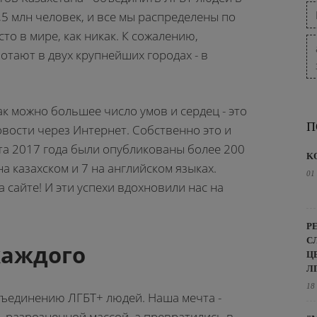
,5 млн человек, и все мы распределены по
то в мире, как никак. К сожалению,
отают в двух крупнейших городах - в
к можно большее число умов и сердец - это
П
овости через Интернет. Собственно это и
рта 2017 года были опубликованы более 200
K
на казахском и 7 на английском языках.
01
 сайте! И эти успехи вдохновили нас на
Р
С
каждого
Ц
Л
18
бъединению ЛГБТ+ людей. Наша мечта -
 разрозненной массой, а превратились в