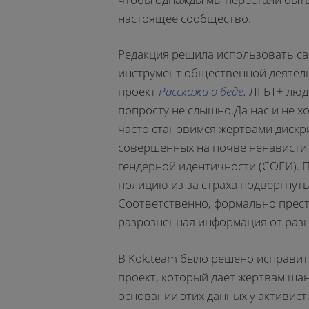
настоящее сообщество.
Редакция решила использовать сайт
инструмент общественной деятельн
проект
Расскажи о беде
.
ЛГБТ+ люди
попросту не слышно.Да нас и не 
часто становимся жертвами дискр
совершенных на почве ненависти 
гендерной идентичности (СОГИ). 
полицию из-за страха подвергнут
Соответственно, формально престу
разрозненная информация от разн
В Kok.team было решено исправить
проект, который дает жертвам шан
основании этих данных у активис