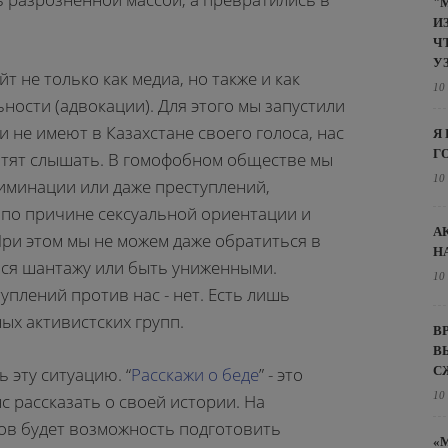
"
И
Ч
У
 не только как медиа, но также и как
10
ости (адвокации). Для этого мы запустили
 не имеют в Казахстане своего голоса, нас
Я
Г
хотят слышать. В гомофобном обществе мы
10
иминации или даже преступлений,
по причине сексуальной ориентации и
А
При этом мы не можем даже обратиться в
Н
ься шантажу или быть униженными.
10
плений против нас - нет. Есть лишь
ых активистских групп.
В
В
 эту ситуацию. “
Расскажи о беде
” - это
С
10
с рассказать о своей истории. На
тов будет возможность подготовить
«