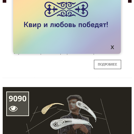
СТАТЬИ
ПРОЩАЙ, БАЙКОНУР
15 августа в редакцию пришло письмо, в
22
котором житель Байконура рассказал о
событиях, случившихся с ним весной 2019
ДЕК
года. По прошествии времени мы решили
опубликовать рассказ с разрешения автора.
ПОДРОБНЕЕ
9090
