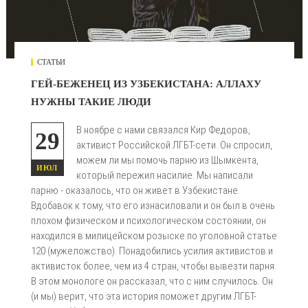
СТАТЬИ
ГЕЙ-БЕЖЕНЕЦ ИЗ УЗБЕКИСТАНА: АЛЛАХУ
НУЖНЫ ТАКИЕ ЛЮДИ
В ноябре с нами связался Кир Федоров,
29
активист Российской ЛГБТ-сети. Он спросил,
можем ли мы помочь парню из Шымкента,
ИЮЛ
который пережил насилие. Мы написали
парню - оказалось, что он живет в Узбекистане.
Вдобавок к тому, что его изнасиловали и он был в очень
плохом физическом и психологическом состоянии, он
находился в милицейском розыске по уголовной статье
120 (мужеложство). Понадобились усилия активистов и
активисток более, чем из 4 стран, чтобы вывезти парня.
В этом монологе он рассказал, что с ним случилось. Он
(и мы) верит, что эта история поможет другим ЛГБТ-