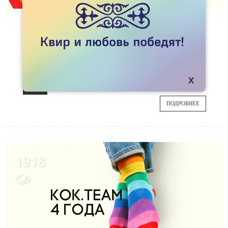
СТАТЬИ
KOK.TEAM ЗАКРЫВАЕТСЯ
Сегодня Kok.team исполнилось пять лет и 
01
сегодня мы закрываем этот проект. Что 
дальше?
MAR
ПОДРОБНЕЕ
1918
