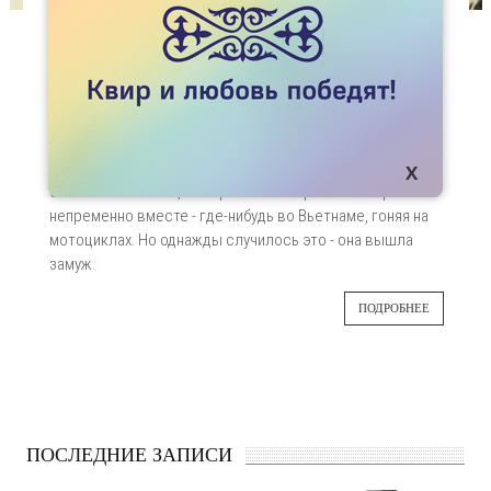
#ЖИВИЛЮБИ
ВЫШЛА ЗАМУЖ И НЕ ВЕРНУЛАСЬ
Наверное, в жизни каждого гея была
24
подруга… или даже так: Подруга. Та, с которой
вы вместе плакали, пересматривая в
СЕН
пятидесятый раз “Титаник”, болтали до утра
обо всем на свете, а старость планировали встретить
непременно вместе - где-нибудь во Вьетнаме, гоняя на
мотоциклах. Но однажды случилось это - она вышла
замуж.
ПОДРОБНЕЕ
ПОСЛЕДНИЕ ЗАПИСИ