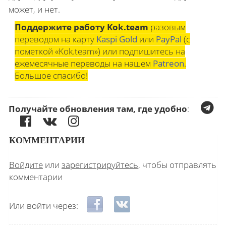
может, и нет.
Поддержите работу Kok.team
разовым
переводом на карту
Kaspi Gold
или
PayPal
(с
пометкой «Kok.team») или подпишитесь на
ежемесячные переводы на нашем
Patreon
.
Большое спасибо!
Получайте обновления там, где удобно
:
КОММЕНТАРИИ
Войдите
или
зарегистрируйтесь
, чтобы отправлять
комментарии
Login with Facebook
Login with ВКонтакте
Или войти через: