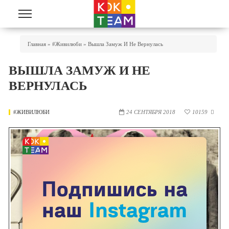
Перейти к основному содержанию
Вы Здесь
Главная
»
#живилюби
»
Вышла Замуж И Не Вернулась
ВЫШЛА ЗАМУЖ И НЕ
ВЕРНУЛАСЬ
#ЖИВИЛЮБИ
24 СЕНТЯБРЯ 2018
10159
