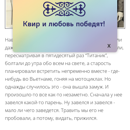
Наверное, в жизни каждого гея была подруга… или
даже так: Подруга. Та, с которой вы вместе плакали,
пересматривая в пятидесятый раз “Титаник”,
болтали до утра обо всем на свете, а старость
планировали встретить непременно вместе - где-
нибудь во Вьетнаме, гоняя на мотоциклах. Но
однажды случилось это - она вышла замуж. И
произошло-то все как-то незаметно. Сначала у нее
завелся какой-то парень. Ну завелся и завелся -
мало ли чего заведется. Травить мы его не
пробовали, а потому, видать, прижился.