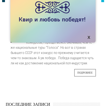
СТАТЬИ
ЕВРОВИДЕНИЕ: РОССИЯ ЗДОРОВОГО
ЧЕЛОВЕКА
12 мая состоится финал европейского
11
исполнительского конкурса Eurovision 2018.
Сейчас это один из проходных европейских
МАЯ
конкурсов, гораздо менее значимых, чем те
же национальные туры “Голоса”. Но вот в странах
бывшего СССР этот конкурс по-прежнему считается
чем-то знаковым. А уж победа… Победа ощущается чуть
ли не как достижение национальной поп-индустрии.
ПОДРОБНЕЕ
ПОСЛЕДНИЕ ЗАПИСИ