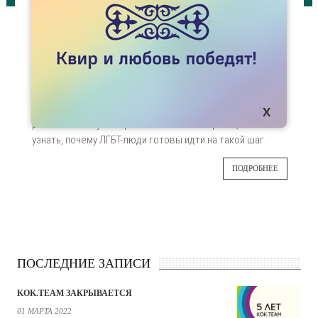
СТАТЬИ
ТЕМА: ФИКТИВНЫЙ БРАК
Нам в редакцию пришла просьба
21
опубликовать объявление:
“Привет, ищу
девушку из темы для создания фиктивного брака
МАЯ
и рождения совместного ребёнка".
Редакторы
решили взять у автора объявления интервью, чтобы
узнать, почему ЛГБТ-люди готовы идти на такой шаг.
ПОДРОБНЕЕ
ПОСЛЕДНИЕ ЗАПИСИ
KOK.TEAM ЗАКРЫВАЕТСЯ
01 МАРТА 2022