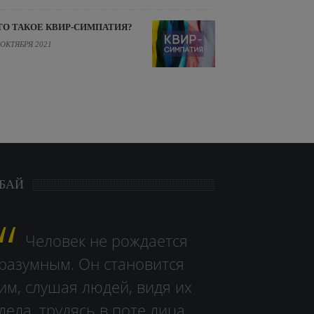
ТО ТАКОЕ КВИР-СИМПАТИЯ?
 ОКТЯБРЯ 2021
БАЙ
Человек не рождается
разумным. Он становится
им, слушая людей, видя их
дела, тру­дясь в поте лица.