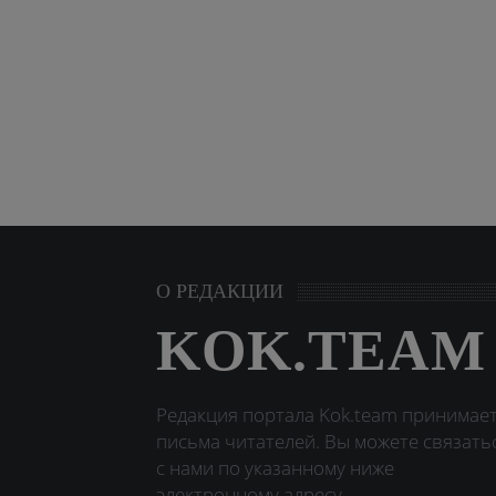
О РЕДАКЦИИ
KOK.TEAM
Редакция портала Kok.team принимае
письма читателей. Вы можете связать
с нами по указанному ниже
электронному адресу.