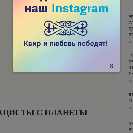
Р
С
Ц
Л
18
"
И
Ч
У
10
Я
Г
10
НАЦИСТЫ С ПЛАНЕТЫ
А
Н