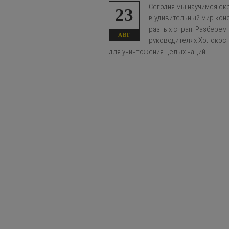
Сегодня мы научимся скр
23
в удивительный мир кон
разных стран. Разберем 
АВГ
руководителях Холокост
для уничтожения целых наций.