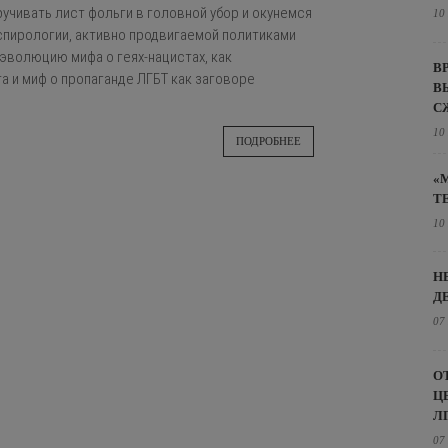
учивать лист фольги в головной убор и окунемся
10
спирологии, активно продвигаемой политиками
эволюцию мифа о геях-нацистах, как
В
а и миф о пропаганде ЛГБТ как заговоре
В
С
10
ПОДРОБНЕЕ
«
Т
10
Н
Д
07
О
Ц
Л
07