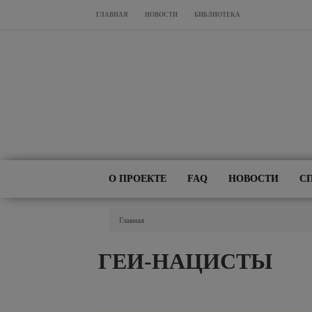
Перейти к основному содержанию
ГЛАВНАЯ
НОВОСТИ
БИБЛИОТЕКА
О ПРОЕКТЕ
FAQ
НОВОСТИ
С
Вы Здесь
Главная
ГЕИ-НАЦИСТЫ