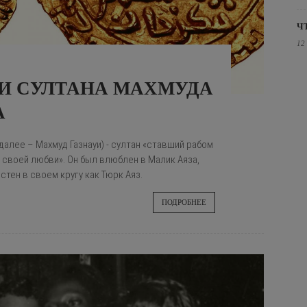
Ч
12
И СУЛТАНА МАХМУДА
А
(далее – Махмуд Газнауи) - султан «ставший рабом
 своей любви». Он был влюблен в Малик Аяза,
тен в своем кругу как Тюрк Аяз.
ПОДРОБНЕЕ