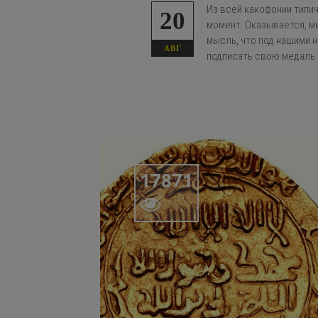
Из всей какофонии типи
20
момент. Оказывается, мы
мысль, что под нашими н
АВГ
подписать свою медаль 
17871
