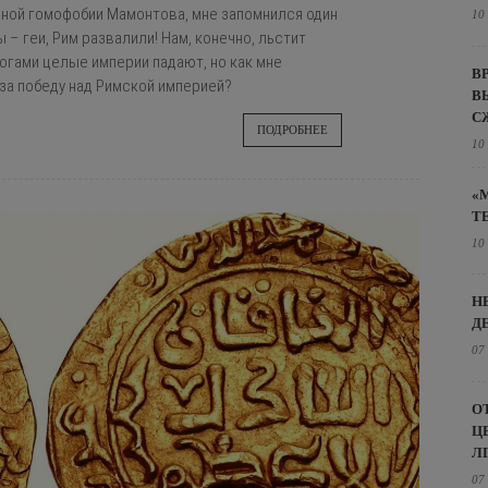
чной гомофобии Мамонтова, мне запомнился один
10
 – геи, Рим развалили! Нам, конечно, льстит
огами целые империи падают, но как мне
В
за победу над Римской империей?
В
С
ПОДРОБНЕЕ
10
«
Т
10
Н
Д
07
О
Ц
Л
07