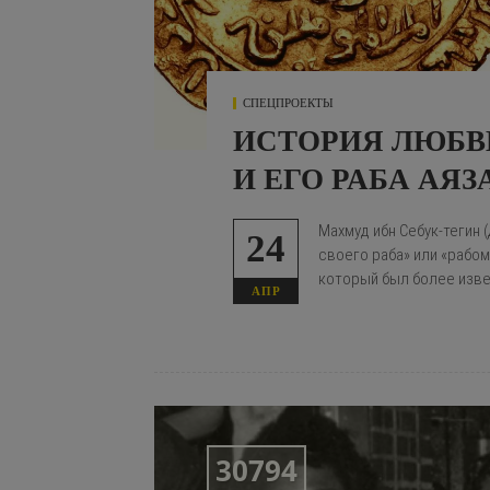
СПЕЦПРОЕКТЫ
ИСТОРИЯ ЛЮБВ
И ЕГО РАБА АЯЗ
Махмуд ибн Себук-тегин 
24
своего раба» или «рабом
который был более извес
АПР
30794