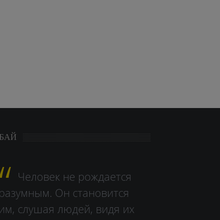
БАЙ
Человек не рождается
разумным. Он становится
им, слушая людей, видя их