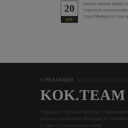
Начало нашему архиву п
20
тюркской лексикографии
труде Махмуда ал-Кашгар
ДЕК
О РЕДАКЦИИ
KOK.TEAM
Редакция портала Kok.team принимае
письма читателей. Вы можете связать
с нами по указанному ниже