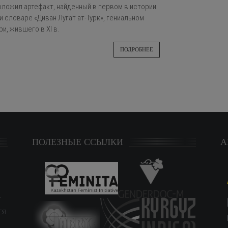
оложил артефакт, найденный в первом в истории
 словаре «Диван Лугат ат-Турк», гениальном
и, жившего в XI в.
ПОДРОБНЕЕ
ПОЛЕЗНЫЕ ССЫЛКИ
А
т
ся