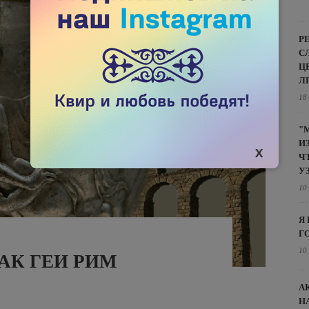
Р
С
Ц
Л
18
"
И
Ч
У
10
Я
Г
10
КАК ГЕИ РИМ
А
Н