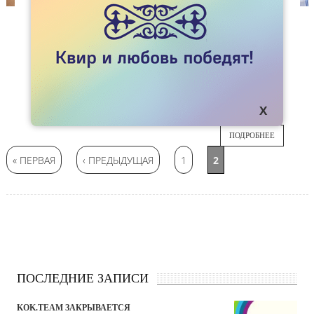
СТАТЬИ
ОПЫТ КВИР-РОДИТЕЛЬСТВА В США
Опыт воспитания детей в однополых семьях в
29
США может и должен стать примером для
казахстанцев, считает наш колумнист Гасан
ИЮН
Ахмедов
ПОДРОБНЕЕ
Страницы
« ПЕРВАЯ
‹ ПРЕДЫДУЩАЯ
1
2
ПОСЛЕДНИЕ ЗАПИСИ
KOK.TEAM ЗАКРЫВАЕТСЯ