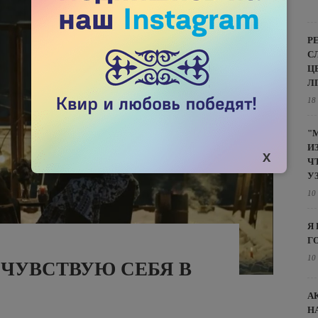
Р
С
Ц
Л
18
"
И
Ч
У
10
Я
Г
10
 ЧУВСТВУЮ СЕБЯ В
А
Н