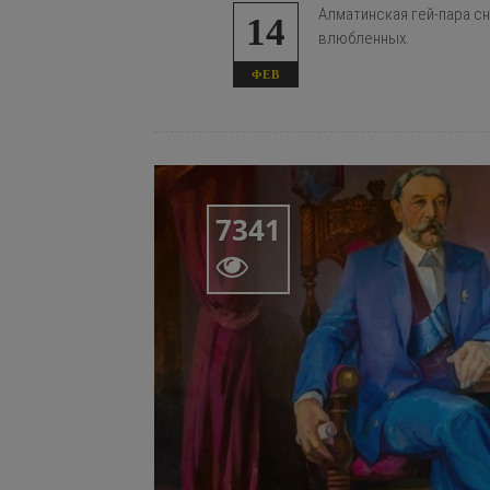
Алматинская гей-пара с
14
влюбленных.
ФЕВ
7341
