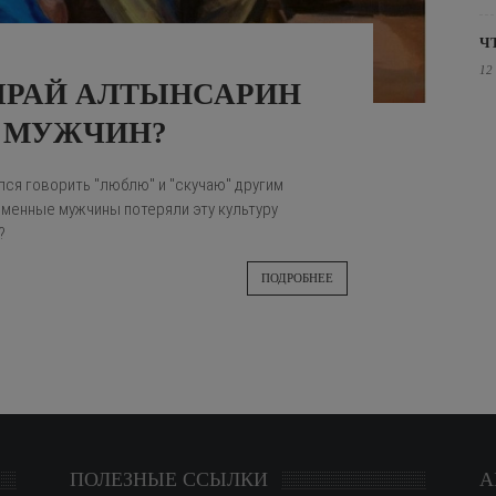
Ч
12
ЫРАЙ АЛТЫНСАРИН
 МУЖЧИН?
лся говорить "люблю" и "скучаю" другим
менные мужчины потеряли эту культуру
?
ПОДРОБНЕЕ
ПОЛЕЗНЫЕ ССЫЛКИ
А