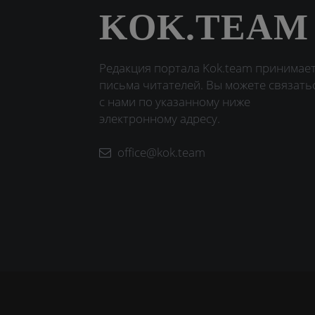
KOK.TEAM
Редакция портала Kok.team принимае
письма читателей. Вы можете связать
с нами по указанному ниже
электронному адресу.
office@kok.team