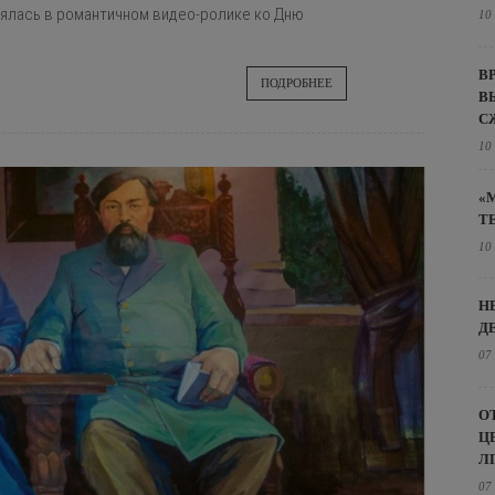
нялась в романтичном видео-ролике ко Дню
10
В
ПОДРОБНЕЕ
В
С
10
«
Т
10
Н
Д
07
О
Ц
Л
07