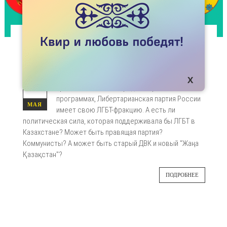
СТАТЬИ
КОМУ МОГУТ ВЕРИТЬ ЛГБТ КАЗАХСТАНА?
Ксения Собчак и партия "Яблоко" прописывали
27
права ЛГБТ в своих предвыборных
программах, Либертарианская партия России
МАЯ
имеет свою ЛГБТ-фракцию. А есть ли
политическая сила, которая поддерживала бы ЛГБТ в
Казахстане? Может быть правящая партия?
Коммунисты? А может быть старый ДВК и новый "Жаңа
Қазақстан"?
ПОДРОБНЕЕ