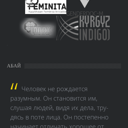
study czech
АБАЙ
Человек не рождается
разумным. Он становится им,
слушая людей, видя их дела, тру­
дясь в поте лица. Он постепенно
начинает отличать хорошее от