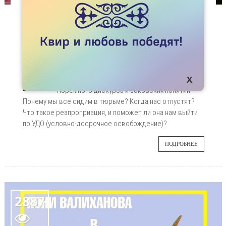
СПЕЦПРОЕКТЫ
БЕСЕДА №10. МЫ ЖИВЁМ НА ЗОНЕ. КОГДА
НАС ОТПУСТЯТ?
Голуби летят над нашей зоной. А также петухи,
01
педики, обиженные - все летят. А мы всей
страной продолжаем жить в тюрьме
СЕН
тюремного дискурса и зэковских понятий.
Почему мы все сидим в тюрьме? Когда нас отпустят?
Что такое реапроприация, и поможет ли она нам выйти
по УДО (условно-досрочное освобождение)?
ПОДРОБНЕЕ
2887
