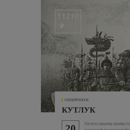
11210

СПЕЦПРОЕКТЫ
КУТЛУК
Начало нашему архиву п
20