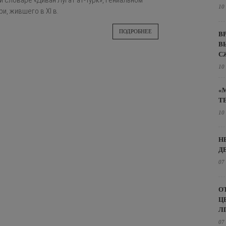
 словаре «Диван Лугат ат-Турк», гениальном
10
и, жившего в XI в.
ПОДРОБНЕЕ
В
В
С
10
«
Т
10
Н
Д
07
О
Ц
Л
07