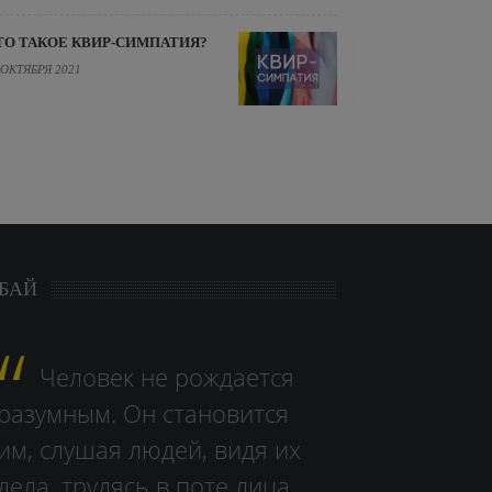
ТО ТАКОЕ КВИР-СИМПАТИЯ?
 ОКТЯБРЯ 2021
БАЙ
Человек не рождается
разумным. Он становится
им, слушая людей, видя их
дела, тру­дясь в поте лица.