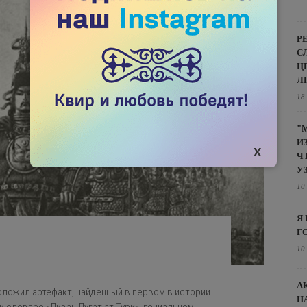
Р
С
Ц
Л
18
"
И
Ч
У
10
Я
Г
10
А
оложил артефакт, найденный в первом в истории
Н