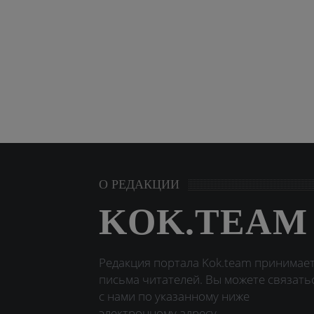
О РЕДАКЦИИ
KOK.TEAM
Редакция портала Kok.team принимае
письма читателей. Вы можете связать
с нами по указанному ниже
электронному адресу.