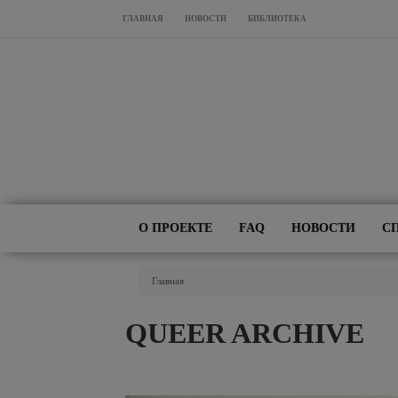
Перейти к основному содержанию
ГЛАВНАЯ
НОВОСТИ
БИБЛИОТЕКА
О ПРОЕКТЕ
FAQ
НОВОСТИ
С
Вы Здесь
Главная
QUEER ARCHIVE