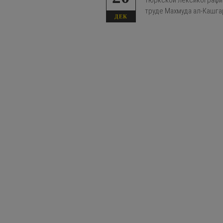
тюркской лексикографии
труде Махмуда ал-Кашгар
ДЕК