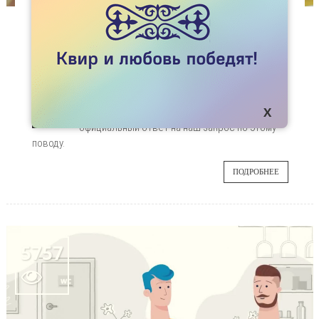
НОВОСТИ
РЕГУЛЯРНАЯ ВЫДАЧА АРВП ВОЗОБНОВИТСЯ
В МАЕ 2019 ГОДА
В редакцию поступило несколько сообщений
18
о том, что в центрах-СПИД начались перебои
с выдачей препаратов для АРВТ. Публикуем
ФЕВ
официальный ответ на наш запрос по этому
поводу.
ПОДРОБНЕЕ
5757
