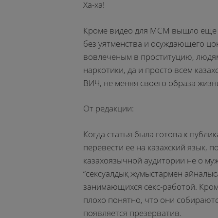
Ха-ха!
Кроме видео для МСМ вышло еще н
без уятменства и осуждающего ц
вовлеченым в проституцию, люд
наркотики, да и просто всем казах
ВИЧ, не меняя своего образа жизн
От редакции:
Когда статья была готова к публи
перевести ее на казахский язык, п
казахоязычной аудитории не о муж
“сексуалдық жұмыстармен айналысат
занимающихся секс-работой. Кром
плохо понятно, что они собираются
появляется презерватив.