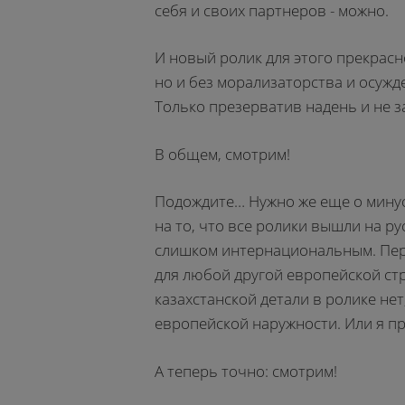
себя и своих партнеров - можно.
И новый ролик для этого прекрас
но и без морализаторства и осужд
Только презерватив надень и не з
В общем, смотрим!
Подождите… Нужно же еще о минус
на то, что все ролики вышли на ру
слишком интернациональным. Пере
для любой другой европейской стр
казахстанской детали в ролике нет
европейской наружности. Или я п
А теперь точно: смотрим!