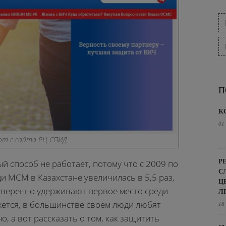
П
K
01
от с сайта РЦ СПИД
Р
ый способ не работает, потому что с 2009 по
С
 МСМ в Казахстане увеличилась в 5,5 раз,
Ц
 уверенно удерживают первое место среди
Л
жется, в большинстве своем люди любят
18
но, а вот рассказать о том, как защитить