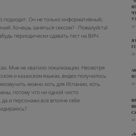
"
И
Ч
но подходит. Он не только информативный,
У
ений. Хочешь заняться сексом? - Пожалуйста!
10
абудь периодически сдавать тест на ВИЧ.
Я
Г
10
ах. Мне не хватило локализации. Несмотря
А
сском и казахском языках, видео получилось
Н
озвучить можно хоть для Испании, хоть
10
аны, потому что ни одной чисто
, да и персонажи все вполне себе
В
В
ридираюсь?
С
10
«