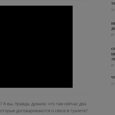
Т
10
Н
Д
07
О
Ц
Л
07
Ч
12
я? А вы, правда, думали, что там сейчас два
которые договариваются о сексе в туалете?