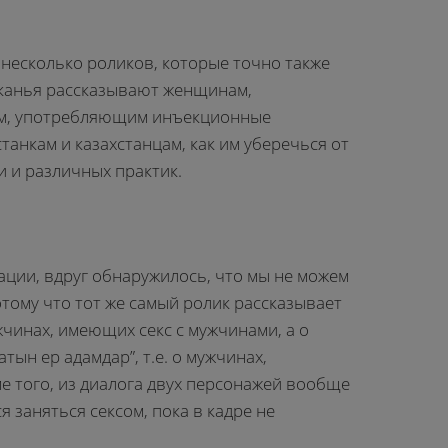
есколько роликов, которые точно также
оканья рассказывают женщинам,
ям, употребляющим инъекционные
станкам и казахстанцам, как им уберечься от
и и различных практик.
кации, вдруг обнаружилось, что мы не можем
отому что тот же самый ролик рассказывает
чинах, имеющих секс с мужчинами, а о
ын ер адамдар”, т.е. о мужчинах,
е того, из диалога двух персонажей вообще
 заняться сексом, пока в кадре не