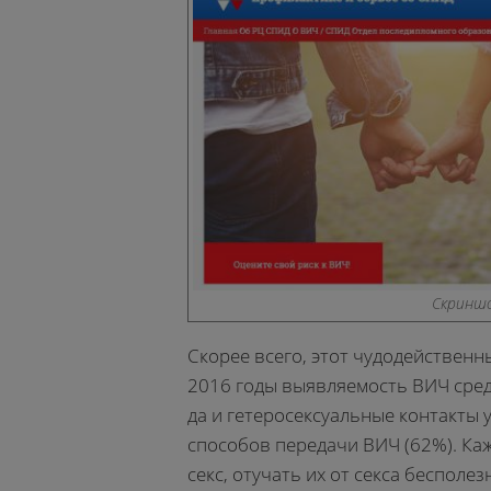
Скринш
Скорее всего, этот чудодейственн
2016 годы выявляемость ВИЧ среди
да и гетеросексуальные контакты
способов передачи ВИЧ (62%). Ка
секс, отучать их от секса бесполез