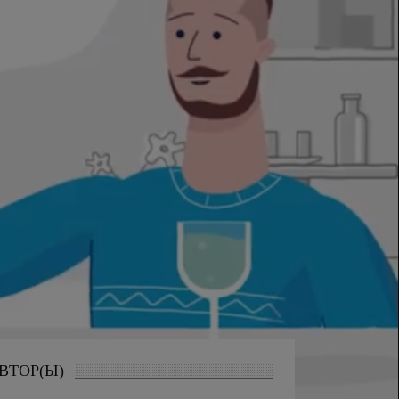
ВТОР(Ы)