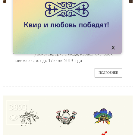
НОВОСТИ
ОТКРЫТ ПРИЕМ ЗАЯВОК В ШКОЛУ ЛИДЕРОВ
ДЛЯ МСМ И ТРАНС*ЛЮДЕЙ
С 12 по 16 августа 2019 года в городе Алматы
11
пройдет школа лидеров для МСМ (мужчины,
практикующие секс с мужчинами) и ТГЛ
ИЮЛ
(трансгендерные люди) Казахстана. Срок
приема заявок до 17 июля 2019 года.
ПОДРОБНЕЕ
3893
