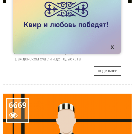
СТАТЬИ
АЯН ВЫИГРАЛ СУД ПРОТИВ НАСИЛЬНИКОВ
В Астане вынесли приговор гомофобным
31
извергам, чье преступление своей
жестокостью потрясло Казахстан.
ЯНВ
Преступники получили по 6 лет. Аян
собирается продолжить борьбу за справедливость в
гражданском суде и ищет адвоката.
ПОДРОБНЕЕ
6669
