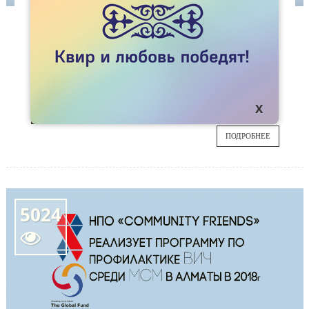
НОВОСТИ
ОО GALA НАЧАЛО В КАРАГАНДИНСКОЙ ОБЛ.
ПРОЕКТ ПО ВИЧ
ОО Gay and Lesbian Alliance (GаLа) реализует
13
грант Глобального Фонда "Снижение вреда"
по группе МСМ в 2018 году.
ИЮН
ПОДРОБНЕЕ
5024
