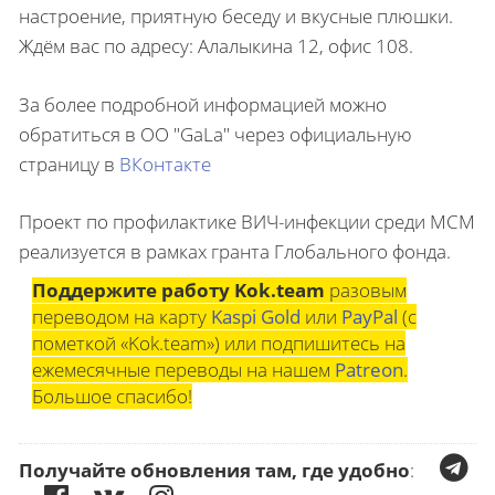
настроение, приятную беседу и вкусные плюшки.
Ждём вас по адресу: Алалыкина 12, офис 108.
За более подробной информацией можно
обратиться в ОО "GaLa" через официальную
страницу в
ВКонтакте
Проект по профилактике ВИЧ-инфекции среди МСМ
реализуется в рамках гранта Глобального фонда.
Поддержите работу Kok.team
разовым
переводом на карту
Kaspi Gold
или
PayPal
(с
пометкой «Kok.team») или подпишитесь на
ежемесячные переводы на нашем
Patreon
.
Большое спасибо!
Получайте обновления там, где удобно
: