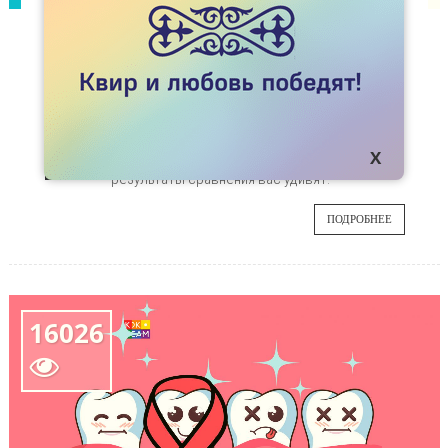
СТАТЬИ
ВИЧ-СЕРВИС В КАЗАХСТАНЕ И КАНАДЕ:
ЛИЧНЫЙ ОПЫТ
В этой статье я хочу рассказать о личном
21
опыте получения услуг в СПИД-центрах в
городе Алматы и штата Онтарио. Возможно,
ИЮН
результаты сравнения вас удивят.
ПОДРОБНЕЕ
16026
