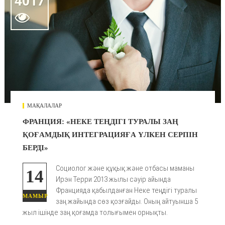
4017

МАҚАЛАЛАР
ФРАНЦИЯ: «НЕКЕ ТЕҢДІГІ ТУРАЛЫ ЗАҢ
ҚОҒАМДЫҚ ИНТЕГРАЦИЯҒА ҮЛКЕН СЕРПІН
БЕРДІ»
Социолог және құқық және отбасы маманы
14
Ирэн Терри 2013 жылы сәуір айында
Францияда қабылданған Неке теңдігі туралы
МАМЫР
заң жайында сөз қозғайды. Оның айтуынша 5
жыл ішінде заң қоғамда толығымен орнықты.