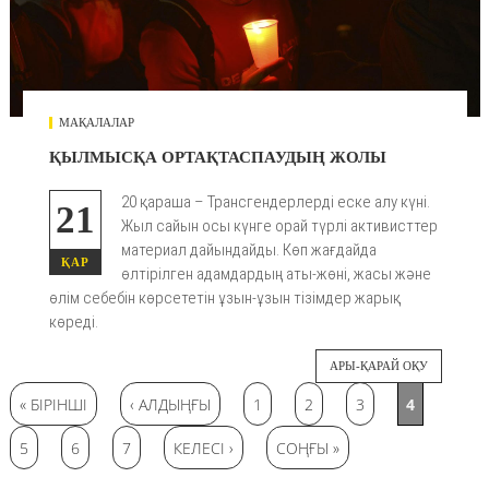
МАҚАЛАЛАР
ҚЫЛМЫСҚА ОРТАҚТАСПАУДЫҢ ЖОЛЫ
20 қараша – Трансгендерлерді еске алу күні.
21
Жыл сайын осы күнге орай түрлі активисттер
материал дайындайды. Көп жағдайда
ҚАР
өлтірілген адамдардың аты-жөні, жасы және
өлім себебін көрсететін ұзын-ұзын тізімдер жарық
көреді.
АРЫ-ҚАРАЙ ОҚУ
Беттер
« БІРІНШІ
‹ АЛДЫҢҒЫ
1
2
3
4
5
6
7
КЕЛЕСІ ›
СОҢҒЫ »