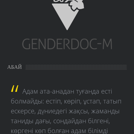
АБАЙ
Адам ата-анадан туғанда есті
болмайды: естіп, көріп, ұстап, татып
ескерсе, дүниедегі жақсы, жаманды
таниды дағы, сондайдан білгені,
көргені көп болған адам білімді