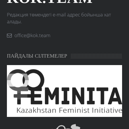
Редакция төмендегі e-mail адрес бойынша хат
алады.
office@kok.team
ПАЙДАЛЫ СІЛТЕМЕЛЕР