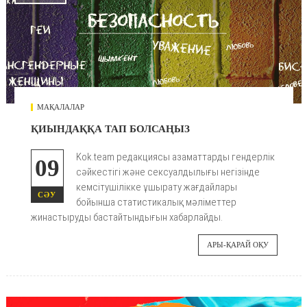
МАҚАЛАЛАР
ҚИЫНДАҚҚА ТАП БОЛСАҢЫЗ
Kok.team редакциясы азаматтарды гендерлік
09
сәйкестігі және сексуалдылығы негізінде
кемсітушілікке ұшырату жағдайлары
СӘУ
бойынша статистикалық мәліметтер
жинастыруды бастайтындығын хабарлайды.
АРЫ-ҚАРАЙ ОҚУ