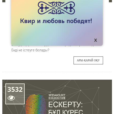
МАҚАЛАЛАР
17 МАМЫР КҮНІН ӨТКІЗУДІҢ 10 ТӘСІЛІ
Халықаралық гомофобияға, лесбофобияға,
17
бифобияға және траснфобияға қарсы күрес
күнін атап өтудің бірнеше жолы бар. Ол үшін
МАМЫР
дәл қазір қолыңа ЛГБТ жалауын алып көшеге
шығудың қажеті жоқ, дегенмен бұл да - керемет идея.
Енді не істеуге болады?
АРЫ-ҚАРАЙ ОҚУ
3532
