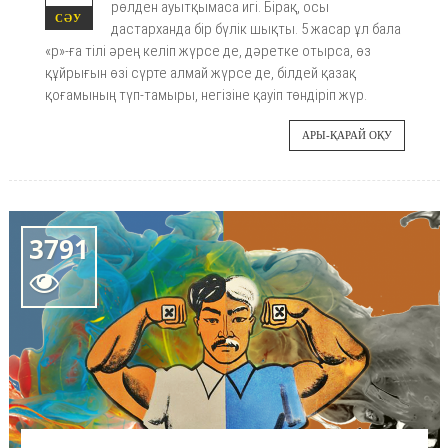
рөлден ауытқымаса игі. Бірақ, осы
СӘУ
дастарханда бір бүлік шықты. 5 жасар ұл бала
«р»-ға тілі әрең келіп жүрсе де, дәретке отырса, өз
құйрығын өзі сүрте алмай жүрсе де, білдей қазақ
қоғамының түп-тамыры, негізіне қауіп төндіріп жүр.
АРЫ-ҚАРАЙ ОҚУ
3791
