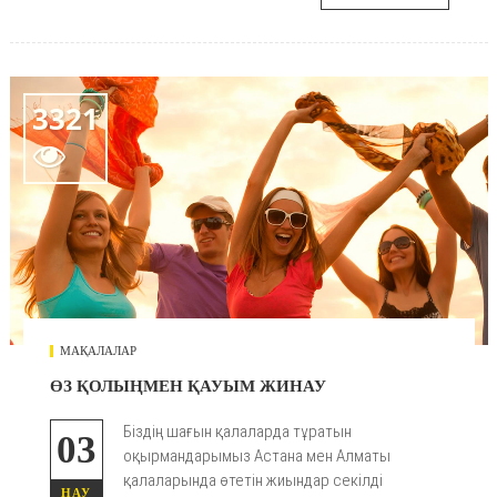
3321

МАҚАЛАЛАР
ӨЗ ҚОЛЫҢМЕН ҚАУЫМ ЖИНАУ
Біздің шағын қалаларда тұратын
03
оқырмандарымыз Астана мен Алматы
қалаларында өтетін жиындар секілді
НАУ