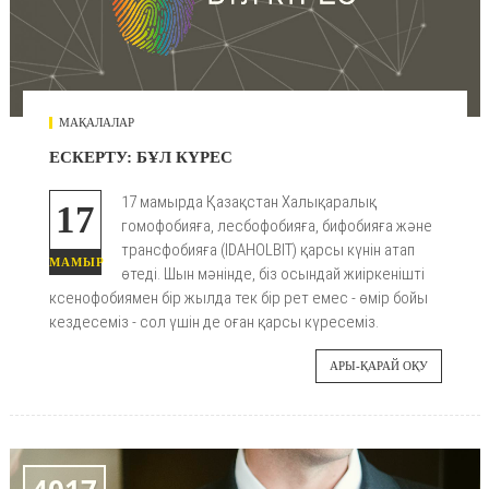
МАҚАЛАЛАР
ЕСКЕРТУ: БҰЛ КҮРЕС
17 мамырда Қазақстан Халықаралық
17
гомофобияға, лесбофобияға, бифобияға және
трансфобияға (IDAHOLBIT) қарсы күнін атап
МАМЫР
өтеді. Шын мәнінде, біз осындай жиіркенішті
ксенофобиямен бір жылда тек бір рет емес - өмір бойы
кездесеміз - сол үшін де оған қарсы күресеміз.
АРЫ-ҚАРАЙ ОҚУ