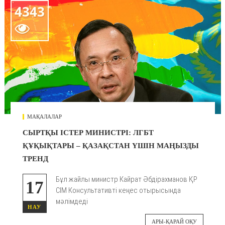
4343

МАҚАЛАЛАР
СЫРТҚЫ ІСТЕР МИНИСТРІ: ЛГБТ
ҚҰҚЫҚТАРЫ – ҚАЗАҚСТАН ҮШІН МАҢЫЗДЫ
ТРЕНД
Бұл жайлы министр Кайрат Әбдірахманов ҚР
17
СІМ Консультативті кеңес отырысында
мәлімдеді
НАУ
АРЫ-ҚАРАЙ ОҚУ