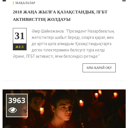
МАҚАЛАЛАР
2018 ЖАҢА ЖЫЛҒА ҚАЗАҚСТАНДЫҚ ЛГБТ
АКТИВИСТТІҢ ЖОЛДАУЫ
Әмір Шайкежанов: "Президент Назарбаевтың
31
жетістіктері шабыт береді, оларға қарап, мен
де артта қала алмадым. Қазақстандықтарға
ЖЕЛ
деген тілектеріммен бөлісуге тура келді .
Әрине, ЛГБТ активисті, яғни белсендісі ретінде."
АРЫ-ҚАРАЙ ОҚУ
3963
