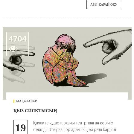
АРЫ-ҚАРАЙ ОҚУ
4704

МАҚАЛАЛАР
ҚЫЗ СИЯҚТЫСЫҢ
Қазақтың дастарханы театрланған көрініс
19
секілді. Отырған әр адамның өз рөлі бар, ол