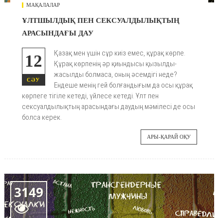
МАҚАЛАЛАР
ҰЛТШЫЛДЫҚ ПЕН СЕКСУАЛДЫЛЫҚТЫҢ
АРАСЫНДАҒЫ ДАУ
Қазақ мен үшін сұр киіз емес, құрақ көрпе.
12
Құрақ көрпенің әр қиындысы қызылды-
жасылды болмаса, оның әсемдігі неде?
СӘУ
Ендеше менің гей болғандығым да осы құрақ
көрпеге тігіле кетеді, үйлесе кетеді. Ұлт пен
сексуалдылықтың арасындағы даудың мәмілесі де осы
болса керек.
АРЫ-ҚАРАЙ ОҚУ
3149
