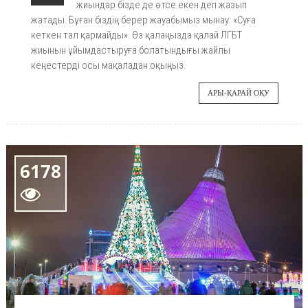
жиындар бізде де өтсе екен деп жазып
жатады. Бұған біздің берер жауабымыз мынау: «Суға
кеткен тал қармайды». Өз қалаңызда қалай ЛГБТ
жиынын ұйымдастыруға болатындығы жайлы
кеңестерді осы мақаладан оқыңыз.
АРЫ-ҚАРАЙ ОҚУ
6178
