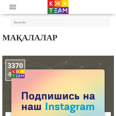
Skip to main content
You Are Here
Басты Бет
МАҚАЛАЛАР
3370
