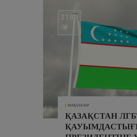
3189

МАҚАЛАЛАР
ҚАЗАҚСТАН ЛГБ
ҚАУЫМДАСТЫҒ