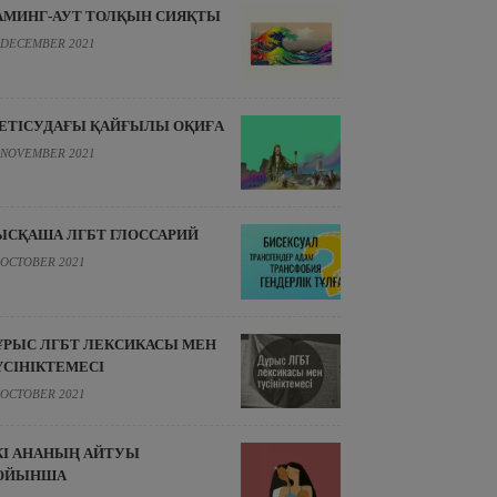
АМИНГ-АУТ ТОЛҚЫН СИЯҚТЫ
 DECEMBER 2021
ЕТІСУДАҒЫ ҚАЙҒЫЛЫ ОҚИҒА
 NOVEMBER 2021
ЫСҚАША ЛГБТ ГЛОССАРИЙ
 OCTOBER 2021
ҰРЫС ЛГБТ ЛЕКСИКАСЫ МЕН
ҮСІНІКТЕМЕСІ
 OCTOBER 2021
КІ АНАНЫҢ АЙТУЫ
ОЙЫНША