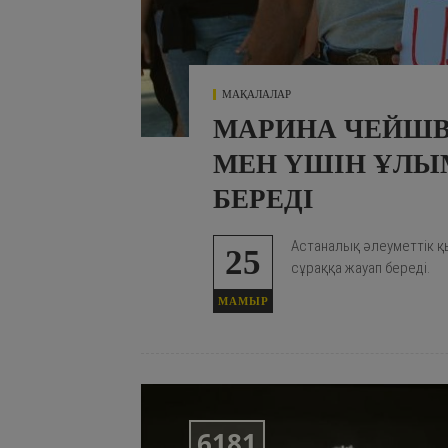
МАҚАЛАЛАР
МАРИНА ЧЕЙШВ
МЕН ҮШІН ҰЛЫ
БЕРЕДI
Астаналық әлеуметтік қы
25
сұраққа жауап береді.
МАМЫР
6181