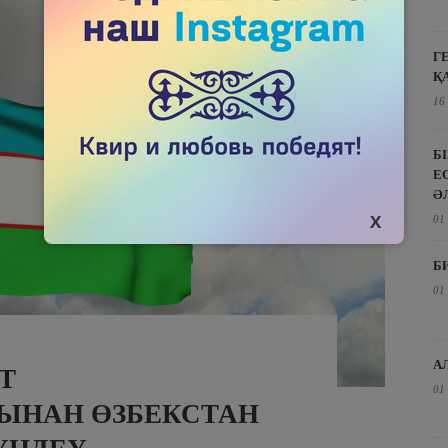
Г
Қ
16
Б
Е
Ә
01
Б
01
А
Т
01
ЫНАН ӨЗБЕКСТАН