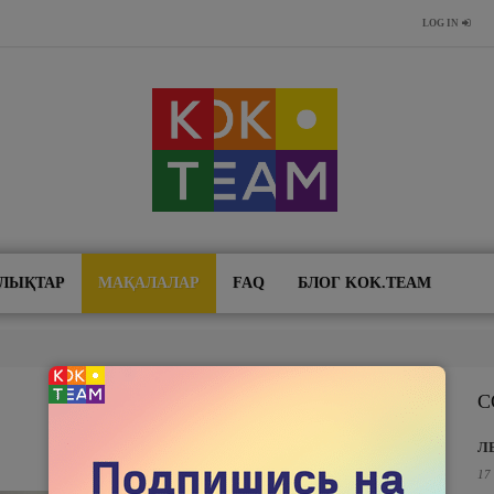
LOG IN
ЛЫҚТАР
МАҚАЛАЛАР
FAQ
БЛОГ KOK.TEAM
С
Л
17