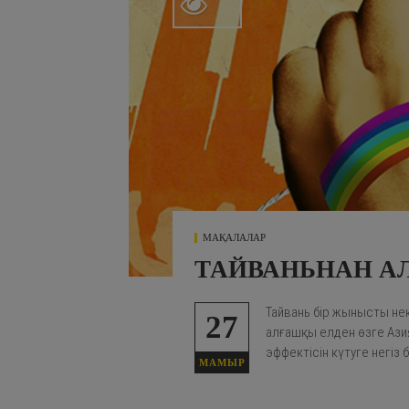

МАҚАЛАЛАР
ТАЙВАНЬНАН А
Тайвань бір жынысты не
27
алғашқы елден өзге Ази
эффектісін күтуге негіз 
МАМЫР