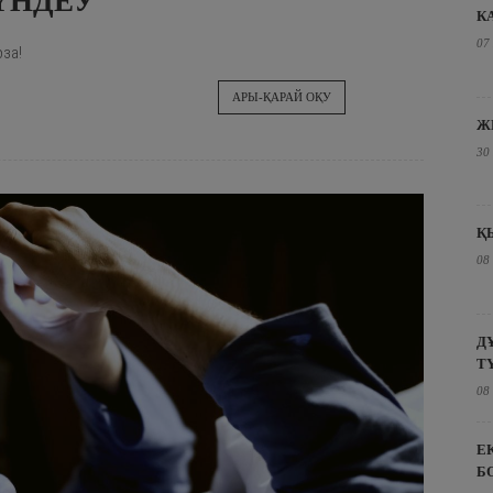
ҮНДЕУ
К
07
за!
АРЫ-ҚАРАЙ ОҚУ
Ж
30
Қ
08
Д
Т
08
Е
Б