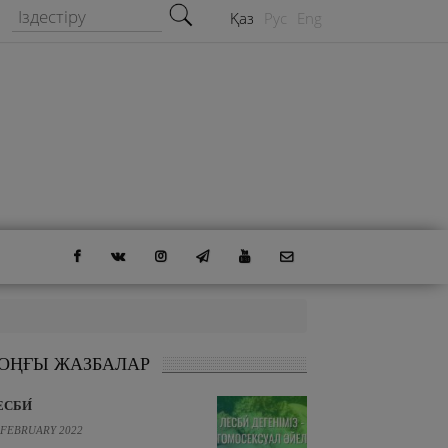
Іздестіру формасы
Іздестіру
Қаз
Рус
Eng
ОҢҒЫ ЖАЗБАЛАР
ЕСБИ́
 FEBRUARY 2022