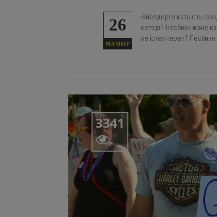
Әйелдерге қатысты сөзд
26
кетеді? Лесбиан және қа
не істеу керек? Лесбиан
МАМЫР
3341
