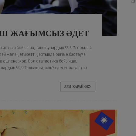
05
Ш ЖАҒЫМСЫЗ ӘДЕТ
татистика бойынша, танысулардың 99.9 % осылай
ай жалаң этикеттің артында әңгіме бастауға
а ештеңе жоқ. Сол статистика бойынша,
ардың 99,9 % «жақсы, өзің?» деген жауаптан
АРЫ-ҚАРАЙ ОҚУ