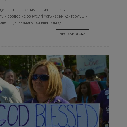
ер неліктен жағымсыз мағына тағынып, өзгеріп
тын сөздеріне өз әуелгі мағынасын қайтару үшін
 әйелдің қоғамдағы орнына талдау.
АРЫ-ҚАРАЙ ОҚУ