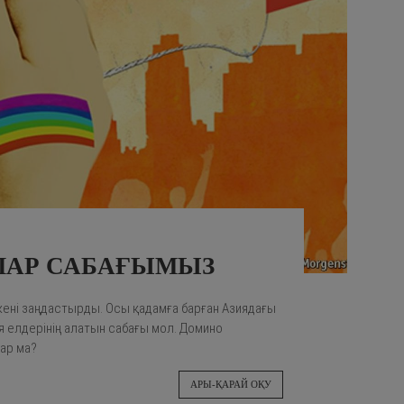
ЛАР САБАҒЫМЫЗ
кені заңдастырды. Осы қадамға барған Азиядағы
я елдерінің алатын сабағы мол. Домино
бар ма?
АРЫ-ҚАРАЙ ОҚУ