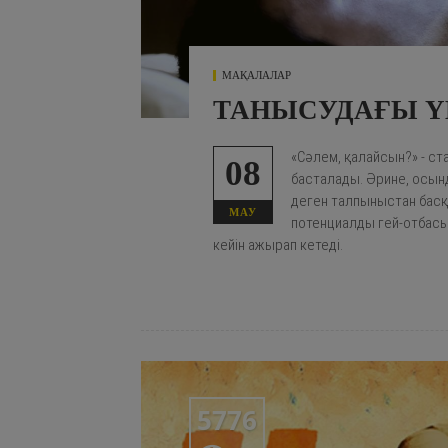
МАҚАЛАЛАР
ТАНЫСУДАҒЫ Ү
«Сәлем, қалайсын?» - с
08
басталады. Әрине, осынд
деген талпыныстан басқ
МАУ
потенциалды гей-отбасыл
кейін ажырап кетеді.
5776