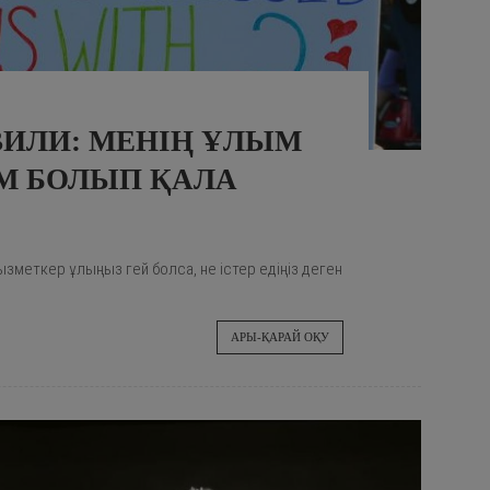
ИЛИ: МЕНІҢ ҰЛЫМ
М БОЛЫП ҚАЛА
зметкер ұлыңыз гей болса, не істер едіңіз деген
АРЫ-ҚАРАЙ ОҚУ