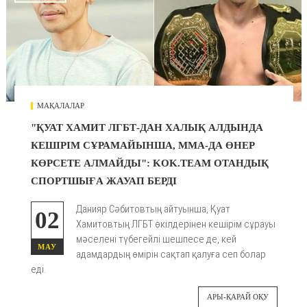
МАҚАЛАЛАР
"ҚУАТ ХАМИТ ЛГБТ-ДАН ХАЛЫҚ АЛДЫНДА
КЕШІРІМ СҰРАМАЙЫНША, ММА-ДА ӨНЕР
КӨРСЕТЕ АЛМАЙДЫ": KOK.TEAM ОТАНДЫҚ
СПОРТШЫҒА ЖАУАП БЕРДІ
Данияр Сәбитовтың айтуынша, Қуат
02
Хамитовтың ЛГБТ өкілдерінен кешірім сұрауы
мәселені түбегейлі шешпесе де, кей
МАУ
адамдардың өмірін сақтап қалуға сеп болар
еді.
АРЫ-ҚАРАЙ ОҚУ