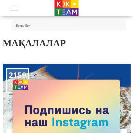
Skip to main content
You Are Here
Басты Бет
МАҚАЛАЛАР
2159
