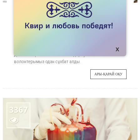
МАҚАЛАЛАР
МАХАББАТҚА КҮЙГЕН
Бізге Шымкент қаласынан күйінішті жағдайға
11
тап болған Диас жазды. Ол ақшасыз және
баспанасыз қалды. Осыған қоса бейтаныс
АҚП
адамдар оның интимді суреттерін қолданып,
Диастан ақша талап еткен. Біздің Diyar атты
волонтерымыз одан сұхбат алды.
АРЫ-ҚАРАЙ ОҚУ
3367
