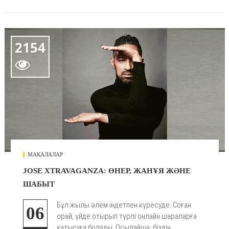
2154

МАҚАЛАЛАР
JOSE XTRAVAGANZA: ӨНЕР, ЖАНҰЯ ЖӘНЕ
ШАБЫТ
Бұл жылы әлем індетпен күресуде. Соған
06
орай, үйде отырып түрлі онлайн шараларға
қатысуға болады. Осылайша, біздің