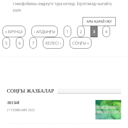
гомофобияны емдеуге тура келеді. Бірлігімізді нығайту
үшін.
АРЫ-ҚАРАЙ ОҚУ
Беттер
« БІРІНШІ
‹ АЛДЫҢҒЫ
1
2
3
4
5
6
7
КЕЛЕСІ ›
СОҢҒЫ »
СОҢҒЫ ЖАЗБАЛАР
ЛЕСБИ́
17 FEBRUARY 2022