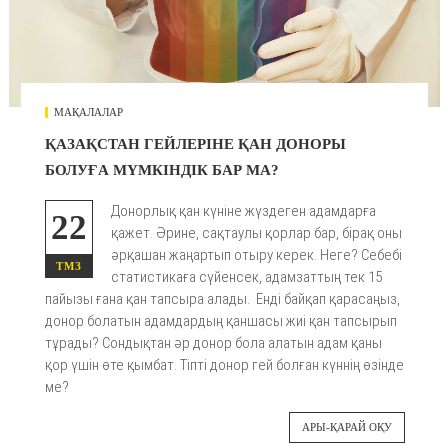
МАҚАЛАЛАР
ҚАЗАҚСТАН ГЕЙЛЕРІНЕ ҚАН ДОНОРЫ
БОЛУҒА МҮМКІНДІК БАР МА?
Донорлық қан күніне жүздеген адамдарға
22
қажет. Әрине, сақтаулы қорлар бар, бірақ оны
әрқашан жаңартып отыру керек. Неге? Себебі
ТМЗ
статистикаға сүйенсек, адамзаттың тек 15
пайызы ғана қан тапсыра алады. Енді байқап қарасаңыз,
донор болатын адамдардың қаншасы жиі қан тапсырып
тұрады? Сондықтан әр донор бола алатын адам қаны
қор үшін өте қымбат. Тіпті донор гей болған күннің өзінде
ме?
АРЫ-ҚАРАЙ ОҚУ