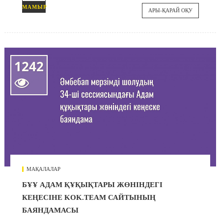
МАМЫР
АРЫ-ҚАРАЙ ОҚУ
1242

МАҚАЛАЛАР
БҰҰ АДАМ ҚҰҚЫҚТАРЫ ЖӨНІНДЕГІ
КЕҢЕСІНЕ KOK.TEAM САЙТЫНЫҢ
БАЯНДАМАСЫ