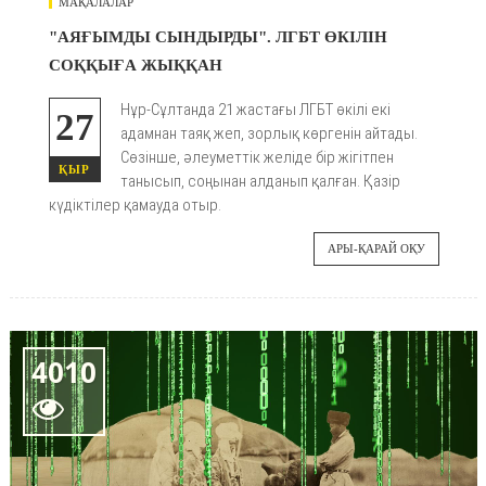
МАҚАЛАЛАР
"АЯҒЫМДЫ СЫНДЫРДЫ". ЛГБТ ӨКІЛІН
СОҚҚЫҒА ЖЫҚҚАН
Нұр-Сұлтанда 21 жастағы ЛГБТ өкілі екі
27
адамнан таяқ жеп, зорлық көргенін айтады.
Сөзінше, әлеуметтік желіде бір жігітпен
ҚЫР
танысып, соңынан алданып қалған. Қазір
күдіктілер қамауда отыр.
АРЫ-ҚАРАЙ ОҚУ
4010
