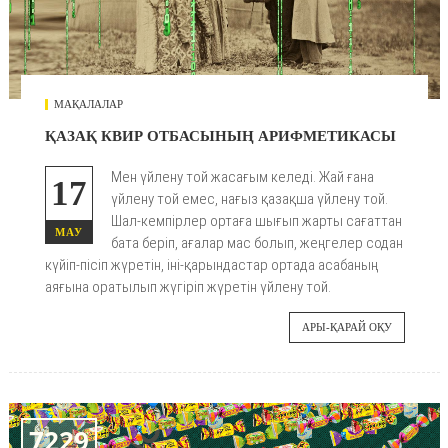
МАҚАЛАЛАР
ҚАЗАҚ КВИР ОТБАСЫНЫҢ АРИФМЕТИКАСЫ
Мен үйлену той жасағым келеді. Жай ғана
17
үйлену той емес, нағыз қазақша үйлену той.
Шал-кемпірлер ортаға шығып жарты сағаттан
МАУ
бата беріп, ағалар мас болып, жеңгелер содан
күйіп-пісіп жүретін, іні-қарындастар ортада асабаның
аяғына оратылып жүгіріп жүретін үйлену той.
АРЫ-ҚАРАЙ ОҚУ
7229