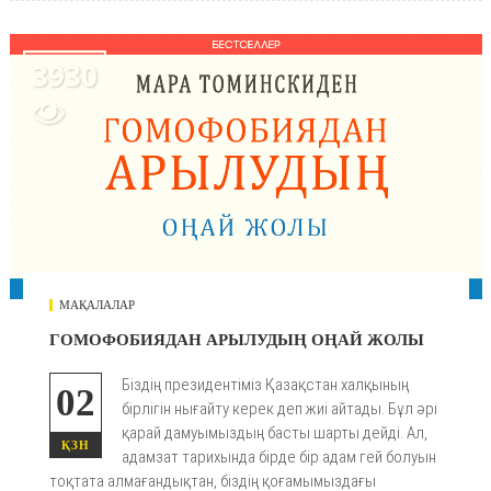
3930

МАҚАЛАЛАР
ГОМОФОБИЯДАН АРЫЛУДЫҢ ОҢАЙ ЖОЛЫ
Біздің президентіміз Қазақстан халқының
02
бірлігін нығайту керек деп жиі айтады. Бұл әрі
қарай дамуымыздың басты шарты дейді. Ал,
ҚЗН
адамзат тарихында бірде бір адам гей болуын
тоқтата алмағандықтан, біздің қоғамымыздағы