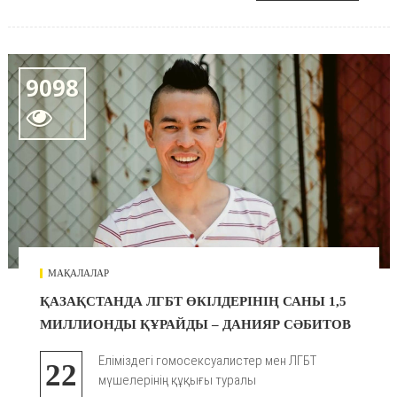
9098

МАҚАЛАЛАР
ҚАЗАҚСТАНДА ЛГБТ ӨКІЛДЕРІНІҢ САНЫ 1,5
МИЛЛИОНДЫ ҚҰРАЙДЫ – ДАНИЯР СӘБИТОВ
Еліміздегі гомосексуалистер мен ЛГБТ
22
мүшелерінің құқығы туралы