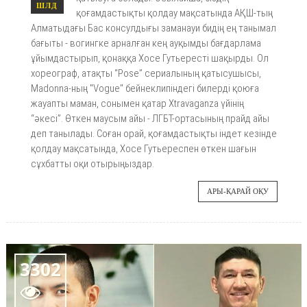
ШЛД
қоғамдастықты қолдау мақсатында АҚШ-тың
Алматыдағы Бас консулдығы заманауи бидің ең танымал
бағыты - вогингке арналған кең ауқымды бағдарлама
ұйымдастырып, қонаққа Хосе Гутьересті шақырды. Ол
хореограф, атақты “Pose” сериалының қатысушысы,
Madonna-ның "Vogue" бейнеклипіндегі билерді қоюға
жауапты маман, сонымен қатар Xtravaganza үйінің
“әкесі”. Өткен маусым айы - ЛГБТ-ортасының прайд айы
деп танылады. Соған орай, қоғамдастықты індет кезінде
қолдау мақсатында, Хосе Гутьереспен өткен шағын
сұхбатты оқи отырыңыздар.
АРЫ-ҚАРАЙ ОҚУ
3302
