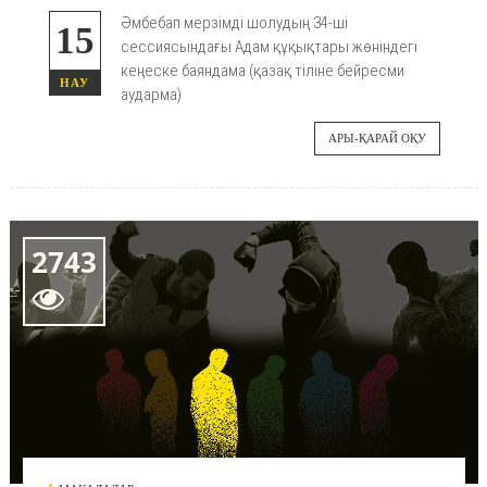
Әмбебап мерзімді шолудың 34-ші
15
сессиясындағы Адам құқықтары жөніндегі
кеңеске баяндама (қазақ тіліне бейресми
НАУ
аударма)
АРЫ-ҚАРАЙ ОҚУ
2743
