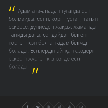
Адам ата-анадан туғанда есті
болмайды: естіп, көріп, ұстап, татып
ескерсе, дүниедегі жақсы, жаманды
таниды дағы, сондайдан білгені,
көргені көп болған адам білімді
болады. Естілердің айтқан сөздерін
ескеріп жүрген кісі өзі де есті
болады