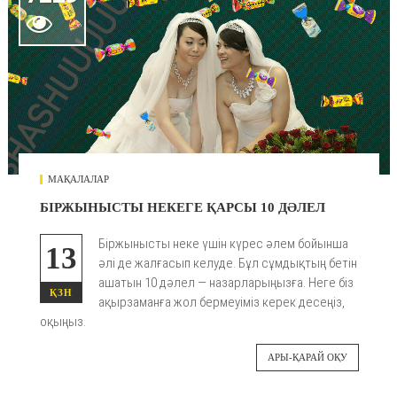

МАҚАЛАЛАР
БІРЖЫНЫСТЫ НЕКЕГЕ ҚАРСЫ 10 ДӘЛЕЛ
Біржынысты неке үшін күрес әлем бойынша
13
әлі де жалғасып келуде. Бұл сұмдықтың бетін
ашатын 10 дәлел — назарларыңызға. Неге біз
ҚЗН
ақырзаманға жол бермеуіміз керек десеңіз,
оқыңыз.
АРЫ-ҚАРАЙ ОҚУ