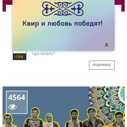
СПЕЦПРОЕКТЫ
КАК СЛОВО “ЛЕСБИЯНСТВО” ПОПАЛО В
УГОЛОВНЫЙ КОДЕКС?
В казахстанском праве слова “лесбиянство”
18
не существовало до 1998 года. Как же оно
туда попало?
СЕН
ПОДРОБНЕЕ
4564
