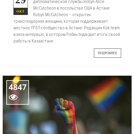
дипломатической службы Robyn Alice
McCutcheon в посольстве США в Астане.
ОКТ
Robyn McCutcheon – открытая
трансгендерная женщина, которая поддерживает
местное ЛГБТ-сообщество в Астане. Редакция Kok.team
взяла интервью, в котором Робин подводит итоги своей
работы в Казахстане.
ПОДРОБНЕЕ
4847
