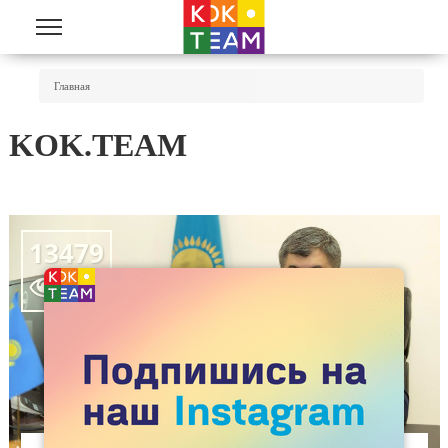
Перейти к основному содержанию
Вы Здесь
Главная
KOK.TEAM
13479
