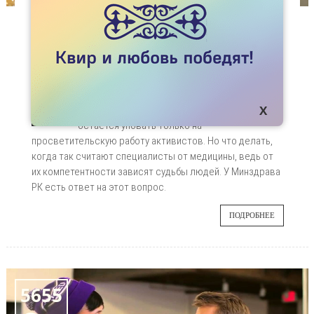
СТАТЬИ
МИНЗДРАВ РК ЗАПРЕЩАЕТ ЛЕЧИТЬ
ГОМОСЕКСУАЛЬНОСТЬ
Как часто приходится слышать мнение, что
19
гомосексуальность – это болезнь. Когда
такое выдают простые обыватели, то
НОЯ
остается уповать только на
просветительскую работу активистов. Но что делать,
когда так считают специалисты от медицины, ведь от
их компетентности зависят судьбы людей. У Минздрава
РК есть ответ на этот вопрос.
ПОДРОБНЕЕ
5655