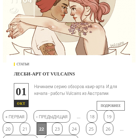

СТАТЬИ
ЛЕСБИ-АРТ ОТ VULCAINS
Начинаем серию обзоров квир-арта. И для
01
начала - работы Vulcains из Австралии.
ОКТ
ПОДРОБНЕЕ
Страницы
…
« ПЕРВАЯ
‹ ПРЕДЫДУЩАЯ
18
19
…
20
21
22
23
24
25
26