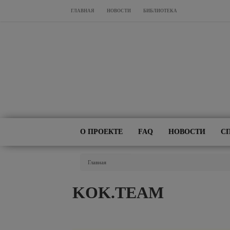
Перейти к основному содержанию
ГЛАВНАЯ
НОВОСТИ
БИБЛИОТЕКА
О ПРОЕКТЕ
FAQ
НОВОСТИ
С
Вы Здесь
Главная
KOK.TEAM