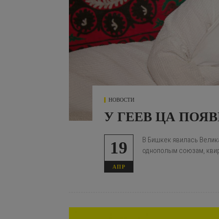
НОВОСТИ
У ГЕЕВ ЦА ПОЯ
В Бишкек явилась Велик
19
однополым союзам, кви
АПР