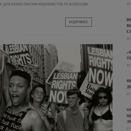
г для казахстанских журналистов по вопросам
10
В
ПОДРОБНЕЕ
В
С
10
«
Т
10
Н
Д
07
О
Ц
Л
07