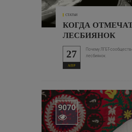
СТАТЬИ
КОГДА ОТМЕЧА
ЛЕСБИЯНОК
Почему ЛГБТ-сообщество
27
лесбиянок.
АПР
9070
