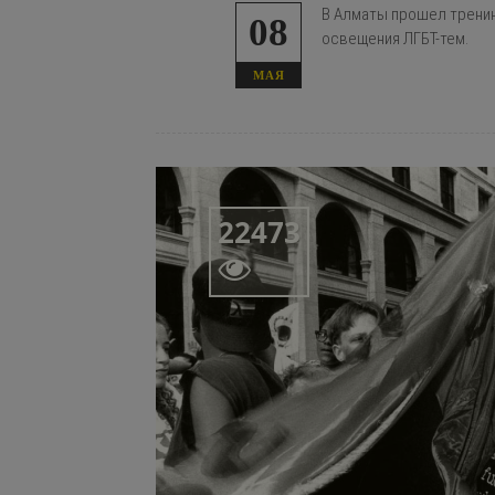
В Алматы прошел тренин
08
освещения ЛГБТ-тем.
МАЯ
22473
