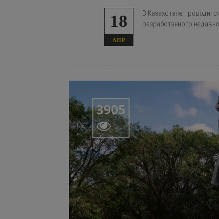
В Казахстане проводитс
18
разработанного недавно
АПР
3905
