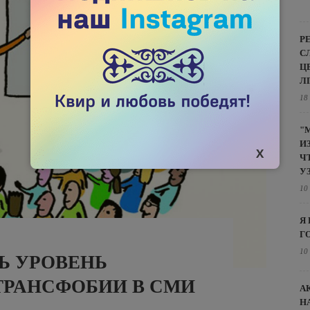
Р
С
Ц
Л
18
"
И
Ч
У
10
Я
Г
10
Ь УРОВЕНЬ
ТРАНСФОБИИ В СМИ
А
Н