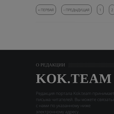
Страницы
« ПЕРВАЯ
‹ ПРЕДЫДУЩАЯ
1
2
О РЕДАКЦИИ
KOK.TEAM
Редакция портала Kok.team принимае
письма читателей. Вы можете связать
с нами по указанному ниже
электронному адресу.