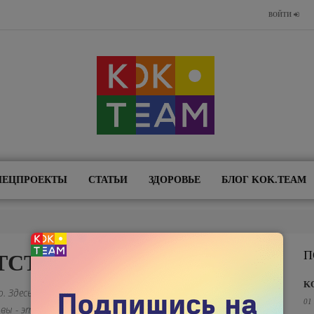
ВОЙТИ
ПЕЦПРОЕКТЫ
СТАТЬИ
ЗДОРОВЬЕ
БЛОГ KOK.TEAM
П
ТСТВО
K
 Здесь мы публикуем ваши истории о том, как вас
01
вы - это вы. Вспоминать об этом больно, но наше