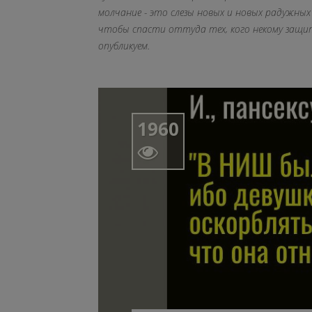
молчание - это слезы новых и новых радужных
чтобы спасти оттуда тех, кого некому защи
опубликуем.
1960
