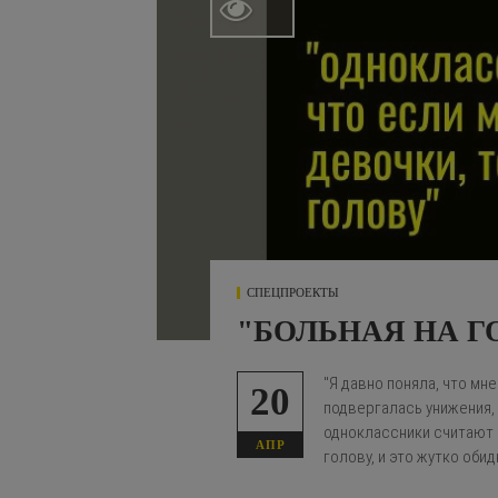

СПЕЦПРОЕКТЫ
"БОЛЬНАЯ НА Г
"Я давно поняла, что мне
20
подвергалась унижения,
одноклассники считают ч
АПР
голову, и это жутко обид