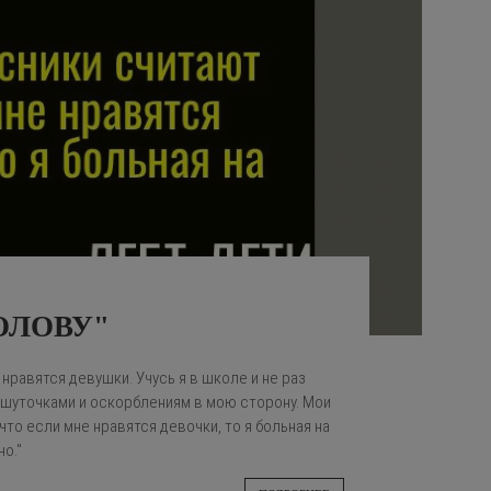
ОЛОВУ"
 нравятся девушки. Учусь я в школе и не раз
 шуточками и оскорблениям в мою сторону. Мои
то если мне нравятся девочки, то я больная на
но."