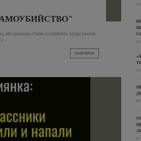
10
САМОУБИЙСТВО"
В
В
, ибо девушку стали оскорблять, когда узнали,
С
Т+.
10
ПОДРОБНЕЕ
«
Т
10
Н
Д
07
О
Ц
Л
07