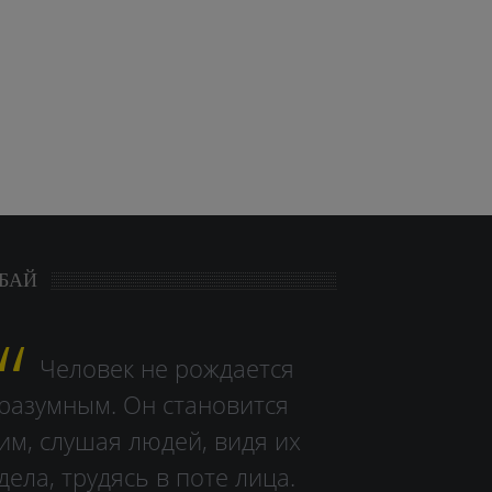
БАЙ
Человек не рождается
разумным. Он становится
им, слушая людей, видя их
дела, тру­дясь в поте лица.