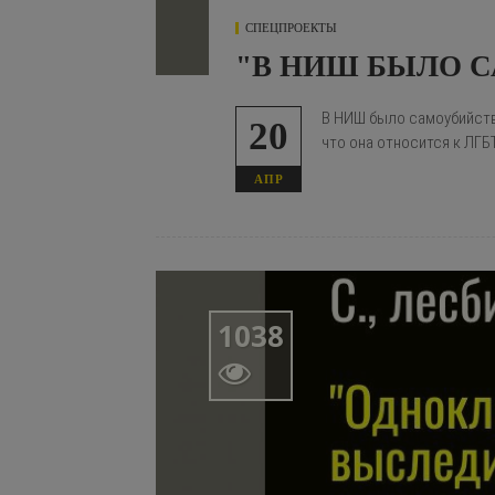
СПЕЦПРОЕКТЫ
"В НИШ БЫЛО 
В НИШ было самоубийство
20
что она относится к ЛГБ
АПР
1038
