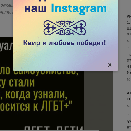
 детей. Иногда нам необходимо мысленно вернуться в ад,
тить. Поделитесь своей историей и мы ее тоже
Р
С
Ц
Л
18
"
И
Ч
У
10
Я
Г
10
А
Н