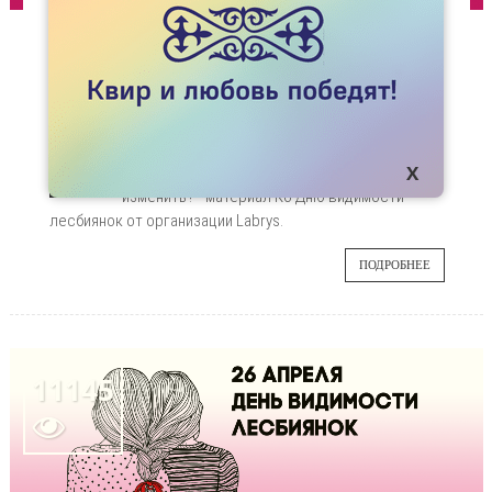
СТАТЬИ
ОБЕСЦЕНИВАНИЕ ИДЕНТИЧНОСТИ
ЛЕСБИЯНОК
Что мы имеем в виду, когда говорим, что
24
идентичность обесценивается? Нравится ли
нам, когда так делают, и возможно ли это
АПР
изменить? - материал Ко Дню видимости
лесбиянок от организации Labrys.
ПОДРОБНЕЕ
11145
