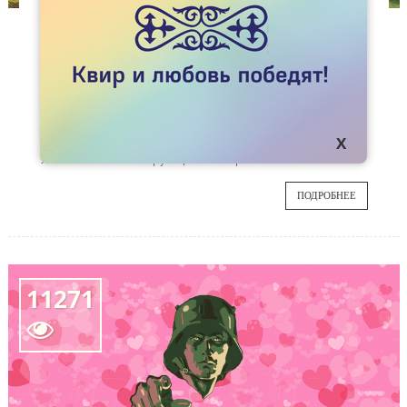
СТАТЬИ
СМЕХ СКВОЗЬ СТИГМУ
Казахстанские власти, чиновники и полиция
22
заслуживают того, чтобы их зло высмеивали
карикатуристы. Но заслуживают ли геи,
ИЮН
чтобы в основе политической карикатуры
лежали стигматизирующие их стереотипы?
ПОДРОБНЕЕ
11271
