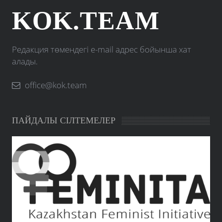
KOK.TEAM
Редакция төмендегі e-mail адрес бойынша хат
алады.
office@kok.team
ПАЙДАЛЫ СІЛТЕМЕЛЕР