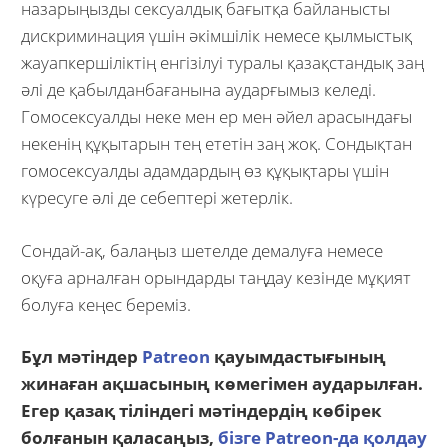
назарыңызды сексуалдық бағытқа байланысты
дискриминация үшін әкімшілік немесе қылмыстық
жауапкершіліктің енгізілуі туралы қазақстандық заң
әлі де қабылданбағанына аударғымыз келеді.
Гомосексуалды неке мен ер мен әйел арасындағы
некенің құқытарын тең ететін заң жоқ. Сондықтан
гомосексуалды адамдардың өз құқықтары үшін
күресуге әлі де себептері жетерлік.
Сондай-ақ, балаңыз шетелде демалуға немесе
оқуға арналған орындарды таңдау кезінде мұқият
болуға кеңес береміз.
Бұл мәтіндер
Patreon
қауымдастығының
жинаған ақшасының көмегімен аударылған.
Егер қазақ тіліндегі мәтіндердің көбірек
болғанын қаласаңыз,
бізге Patreon-да қолдау