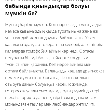
бабында қиындықтар болуы
мүмкін бе?
Мұның бәрі де мүмкін. Көп нәрсе сіздің ұлыңыздың
немесе қызыңыздың қайда тұратынына және өзі
үшін қандай жол таңдауына байланысты. Үлкен
қаладағы адамдар толерантты келерді, ал кішігірім
қалаларда гомофобия айқын көрінеді. Ортасы
неғұрлым білімді болса, гейлерге соғұрлым
түсіністікпен қарайды. Көп нәрсе айнала мен
ортаға байланысты. Балаңызды көшеде ұрып-соқса
немесе жұмысынан босатса, сіз оны қолдап
отыруға дайын болуыңыз керек. Іс жүзінде,
гетеросексуалды емес адамдардың мүмкіндіктері
шексіз. Тарихта да пен қазіргі заманда да қоғам
мойындаған гейлер мен лесбиандар жеткілікті.