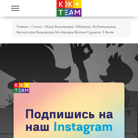
Skip to main content
You Are Here
Главная
»
Статьи
»
Біздің Балаларымыз. Гейлердің, Лесбиандардың,
Бисексуалды Балалардың Ата-Аналары Қоятын Сұрақтар. 6 Бөлім