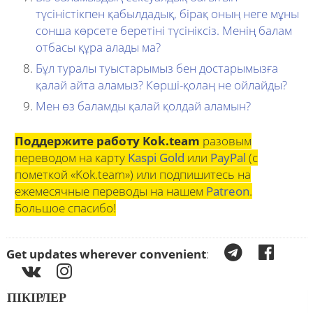
түсіністікпен қабылдадық, бірақ оның неге мұны
сонша көрсете беретіні түсініксіз. Менің балам
отбасы құра алады ма?
Бұл туралы туыстарымыз бен достарымызға
қалай айта аламыз? Көрші-қолаң не ойлайды?
Мен өз баламды қалай қолдай аламын?
Поддержите работу Kok.team
разовым
переводом на карту
Kaspi Gold
или
PayPal
(с
пометкой «Kok.team») или подпишитесь на
ежемесячные переводы на нашем
Patreon
.
Большое спасибо!
Get updates wherever convenient
:
ПІКІРЛЕР