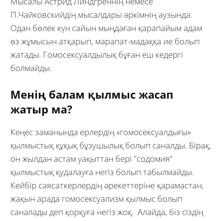
Мысалы Астрид Линдгреннің немесе
П.Чайковскийдің мысалдары әркімнің аузында.
Одан бөлек күн сайын мыңдаған қарапайым адам
өз жұмысын атқарып, марапат-мадаққа ие болып
жатады. Гомосексуалдылық бұған еш кедергі
болмайды.
Менің балам қылмыс жасап
жатыр ма?
Кеңес заманында ерлердің «гомосексуалдығы»
қылмыстық құқық бұзушылық болып саналды. Бірақ,
он жылдан астам уақыттан бері "содомия"
қылмыстық қудалауға негіз болып табылмайды.
Кейбір саясаткерлердің әрекеттеріне қарамастан,
жақын арада гомосексуализм қылмыс болып
саналады деп қорқуға негіз жоқ. Алайда, біз сіздің