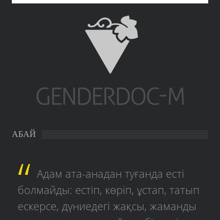
АБАЙ
Адам ата-анадан туғанда есті
болмайды: естіп, көріп, ұстап, татып
ескерсе, дүниедегі жақсы, жаманды