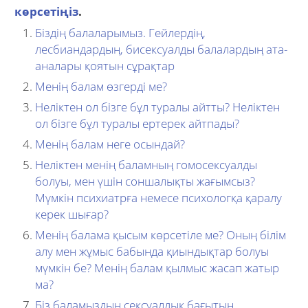
көрсетіңіз
.
Біздің балаларымыз. Гейлердің,
лесбиандардың, бисексуалды балалардың ата-
аналары қоятын сұрақтар
Менің балам өзгерді ме?
Неліктен ол бізге бұл туралы айтты? Неліктен
ол бізге бұл туралы ертерек айтпады?
Менің балам неге осындай?
Неліктен менің баламның гомосексуалды
болуы, мен үшін соншалықты жағымсыз?
Мүмкін психиатрға немесе психологқа қаралу
керек шығар?
Менің балама қысым көрсетіле ме? Оның білім
алу мен жұмыс бабында қиындықтар болуы
мүмкін бе? Менің балам қылмыс жасап жатыр
ма?
Біз баламыздың сексуалдық бағытын