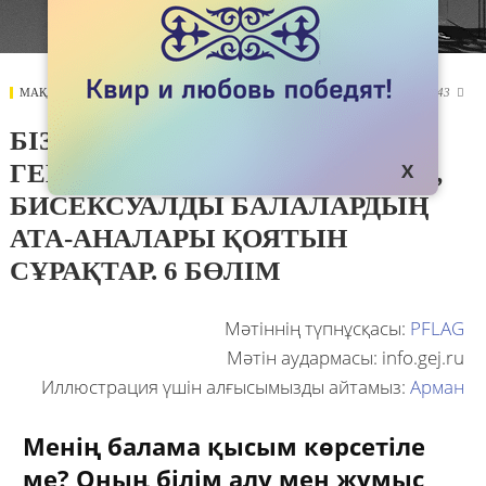
МАҚАЛАЛАР
26 MAY 2021
1243

БІЗДІҢ БАЛАЛАРЫМЫЗ.
ГЕЙЛЕРДІҢ, ЛЕСБИАНДАРДЫҢ,
БИСЕКСУАЛДЫ БАЛАЛАРДЫҢ
АТА-АНАЛАРЫ ҚОЯТЫН
СҰРАҚТАР. 6 БӨЛІМ
Мәтіннің түпнұсқасы:
PFLAG
Мәтін аудармасы: info.gej.ru
Иллюстрация үшін алғысымызды айтамыз:
Арман
Менің балама қысым көрсетіле
ме? Оның білім алу мен жұмыс