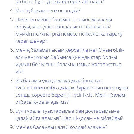
ол бізге бұл туралы ертерек айтпады?
Менің балам неге осындай?
Неліктен менің баламның гомосексуалды
болуы, мен үшін соншалықты жағымсыз?
Мүмкін психиатрға немесе психологқа қаралу
керек шығар?
Менің балама қысым көрсетіле ме? Оның білім
алу мен жұмыс бабында қиындықтар болуы
мүмкін бе? Менің балам қылмыс жасап жатыр
ма?
Біз баламыздың сексуалдық бағытын
түсіністікпен қабылдадық, бірақ оның неге мұны
сонша көрсете беретіні түсініксіз. Менің балам
отбасы құра алады ма?
Бұл туралы туыстарымыз бен достарымызға
қалай айта аламыз? Көрші-қолаң не ойлайды?
Мен өз баламды қалай қолдай аламын?