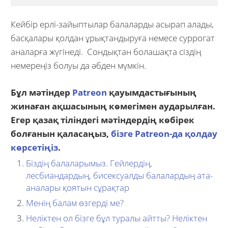
Кейбір ерлі-зайыптылар балаларды асырап алады,
басқалары қолдан ұрықтандыруға немесе суррогат
аналарға жүгінеді. Сондықтан болашақта сіздің
немереңіз болуы да әбден мүмкін.
Бұл мәтіндер
Patreon
қауымдастығының
жинаған ақшасының көмегімен аударылған.
Егер қазақ тіліндегі мәтіндердің көбірек
болғанын қаласаңыз,
бізге Patreon-да қолдау
көрсетіңіз
.
Біздің балаларымыз. Гейлердің,
лесбиандардың, бисексуалды балалардың ата-
аналары қоятын сұрақтар
Менің балам өзгерді ме?
Неліктен ол бізге бұл туралы айтты? Неліктен