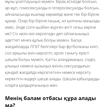
мұны ұнатпауыңыз мүмкін. Бірақ есіңізде болсын,
әр жұп, гомосексуалды я гетеросексуалды болсын,
айналасында ешкімді көрмейді және тек бір-біріне
құмар. Олар бір-біріне ғашық, ал қалғаны маңызды
емес. Әлде сізге қызбен жүрген жігіт оғаш көріне
ме? Сіз «өзін-өзі көрсетеді» деп ойлағаныңыз
әдеттегі мінез-құлық болуы мүмкін. Басқа
жағдайларда ЛГБТ белгілері бар футболканы киіп,
сол арқылы өзін көрсетіп, ерлік таныту ерікті
шешім болуы мүмкін. Қатты алаңдамаңыз, сіздің
ұлыңыз немесе қызыңыз өзінің сексуалдығын
қандай жағдайда көрсететінін немесе көрсету
керектігін өздері шеше алады. Шешім қабылдауды
оларға қалдырғаныңыз жөн.
Менің балам отбасы құра алады
ма?