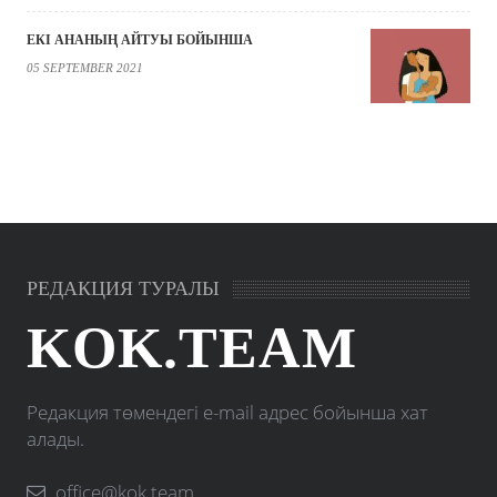
ЕКІ АНАНЫҢ АЙТУЫ БОЙЫНША
05 SEPTEMBER 2021
РЕДАКЦИЯ ТУРАЛЫ
KOK.TEAM
Редакция төмендегі e-mail адрес бойынша хат
алады.
office@kok.team