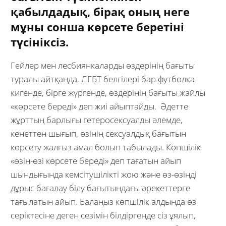
қабылдадық, бірақ оның неге
мұны сонша көрсете беретіні
түсініксіз.
Гейлер мен лесбиянкаларды өздерінің бағыты
туралы айтқанда, ЛГБТ белгілері бар футболка
кигенде, бірге жүргенде, өздерінің бағыты жайлы
«көрсете береді» деп жиі айыптайды. Әдетте
жұрттың барлығы гетеросексуалды әлемде,
кенеттен шығып, өзінің сексуалдық бағытын
көрсету жалғыз амал болып табылады. Көпшілік
«өзін-өзі көрсете береді» деп тағатын айып
шындығында кемсітушілікті жою және өз-өзіңді
дұрыс бағалау білу бағытындағы әрекеттерге
тағылатын айып. Балаңыз көпшілік алдында өз
серіктесіне деген сезімін білдіргенде сіз ұялып,