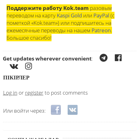
Поддержите работу Kok.team
разовым
переводом на карту
Kaspi Gold
или
PayPal
(с
пометкой «Kok.team») или подпишитесь на
ежемесячные переводы на нашем
Patreon
.
Большое спасибо!
Get updates wherever convenient
:
ПІКІРЛЕР
Log in
or
register
to post comments
Login with Facebook
Login with VKontakte
Или войти через: