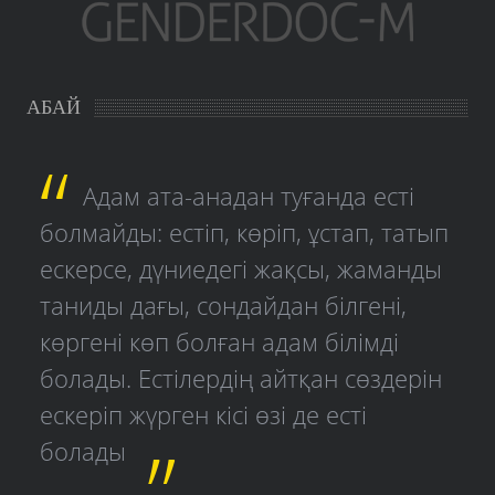
АБАЙ
Адам ата-анадан туғанда есті
болмайды: естіп, көріп, ұстап, татып
ескерсе, дүниедегі жақсы, жаманды
таниды дағы, сондайдан білгені,
көргені көп болған адам білімді
болады. Естілердің айтқан сөздерін
ескеріп жүрген кісі өзі де есті
болады