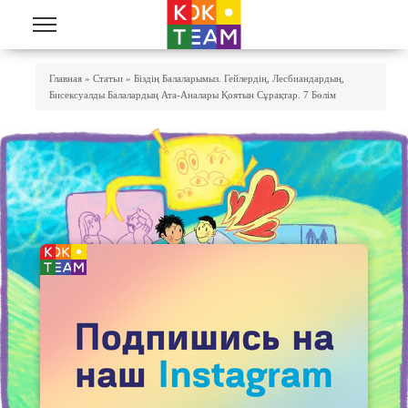
Skip to main content
You Are Here
Главная
»
Статьи
»
Біздің Балаларымыз. Гейлердің, Лесбиандардың,
Бисексуалды Балалардың Ата-Аналары Қоятын Сұрақтар. 7 Бөлім