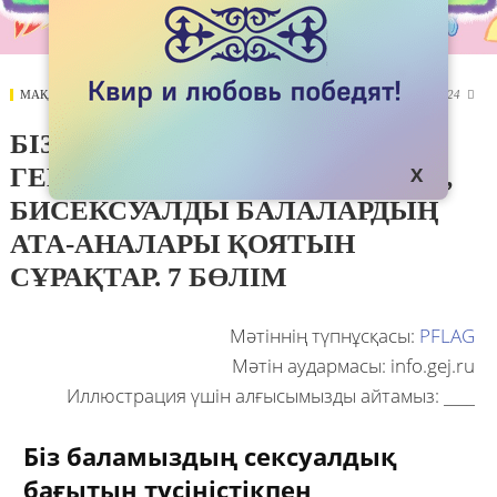
МАҚАЛАЛАР
26 MAY 2021
1324

БІЗДІҢ БАЛАЛАРЫМЫЗ.
ГЕЙЛЕРДІҢ, ЛЕСБИАНДАРДЫҢ,
БИСЕКСУАЛДЫ БАЛАЛАРДЫҢ
АТА-АНАЛАРЫ ҚОЯТЫН
СҰРАҚТАР. 7 БӨЛІМ
Мәтіннің түпнұсқасы:
PFLAG
Мәтін аудармасы: info.gej.ru
Иллюстрация үшін алғысымызды айтамыз: ____
Біз баламыздың сексуалдық
бағытын түсіністікпен