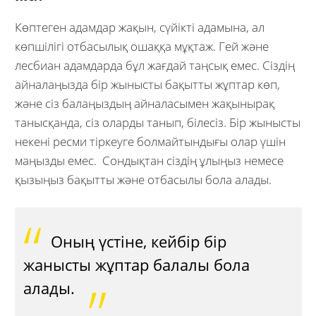
Көптеген адамдар жақын, сүйікті адамына, ал
көпшілігі отбасылық ошаққа мұқтаж. Гей және
лесбиан адамдарда бұл жағдай таңсық емес. Сіздің
айналаңызда бір жынысты бақытты жұптар көп,
және сіз балаңыздың айналасымен жақынырақ
танысқанда, сіз оларды танып, білесіз. Бір жынысты
некені ресми тіркеуге болмайтындығы олар үшін
маңызды емес. Сондықтан сіздің ұлыңыз немесе
қызыңыз бақытты және отбасылы бола алады.
Оның үстіне, кейбір бір
жанысты жұптар балалы бола
алады.