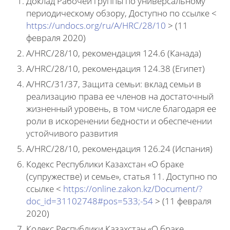
Доклад Рабочей группы по универсальному
периодическому обзору, Доступно по ссылке <
https://undocs.org/ru/A/HRC/28/10
> (11
февраля 2020)
A/HRC/28/10, рекомендация 124.6 (Канада)
A/HRC/28/10, рекомендация 124.38 (Египет)
A/HRC/31/37, Защита семьи: вклад семьи в
реализацию права ее членов на достаточный
жизненный уровень, в том числе благодаря ее
роли в искоренении бедности и обеспечении
устойчивого развития
A/HRC/28/10, рекомендация 126.24 (Испания)
Кодекс Республики Казахстан «О браке
(супружестве) и семье», статья 11. Доступно по
ссылке <
https://online.zakon.kz/Document/?
doc_id=31102748#pos=533;-54
> (11 февраля
2020)
Кодекс Республики Казахстан «О браке