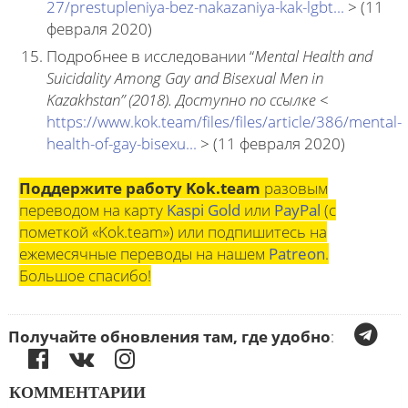
27/prestupleniya-bez-nakazaniya-kak-lgbt...
> (11
февраля 2020)
Подробнее в исследовании “
Mental Health and
Suicidality Among Gay and Bisexual Men in
Kazakhstan” (2018).
Доступно по ссылке <
https://www.kok.team/files/files/article/386/mental-
health-of-gay-bisexu...
> (11 февраля 2020)
Поддержите работу Kok.team
разовым
переводом на карту
Kaspi Gold
или
PayPal
(с
пометкой «Kok.team») или подпишитесь на
ежемесячные переводы на нашем
Patreon
.
Большое спасибо!
Получайте обновления там, где удобно
:
КОММЕНТАРИИ