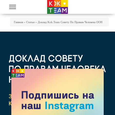
Перейти к основному содержанию
Вы Здесь
Главная
»
Статьи
»
Доклад Kok.team Совету По Правам Человека ООН